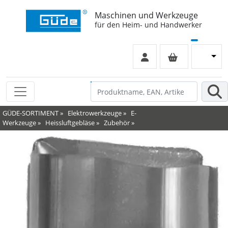
Maschinen und Werkzeuge
für den Heim- und Handwerker
GÜDE-SORTIMENT
»
Elektrowerkzeuge
»
E-
Werkzeuge
»
Heissluftgebläse
»
Zubehör
»