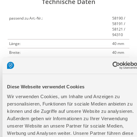
Technische Daten
passend zu Art.-Nr.:
58190 /
58191 /
58121 /
94310
Länge:
40 mm
Breite:
40 mm
Höhe:
40 mm
Logistische Daten
Diese Webseite verwendet Cookies
Wir verwenden Cookies, um Inhalte und Anzeigen zu
Verpackungsmaße
personalisieren, Funktionen für soziale Medien anbieten zu
können und die Zugriffe auf unsere Website zu analysieren.
Länge
40 mm
Außerdem geben wir Informationen zu Ihrer Verwendung
Breite
40 mm
unserer Website an unsere Partner für soziale Medien,
Höhe
70 mm
Werbung und Analysen weiter. Unsere Partner führen diese