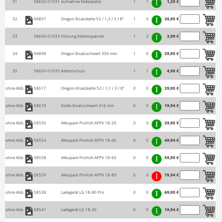
31
58650-01031
Aufnahme Federplatte
1
1
1,29 €
32
94897
Oregon Ersatzkette 52 / 1,3 / 3 / 8"
1
0
26,95 €
33
58650-01033
Führung Kettenspanner
1
2
3,99 €
34
94898
Oregon Ersatzschwert 350 mm
1
0
29,95 €
35
58650-01035
Kettenschutz
1
1
4,99 €
ohne Abb.
58617
Oregon-Ersatzkette 52 / 1,1 / 3 / 8“
0
0
29,95 €
ohne Abb.
58618
Güde-Ersatzschwert 416 mm
0
0
19,94 €
ohne Abb.
58550
Akkupack ProVolt APPV 18-20
0
0
29,95 €
ohne Abb.
58554
Akkupack ProVolt APPV 18-40
0
0
49,94 €
ohne Abb.
58558
Akkupack ProVolt APPV 18-60
0
0
59,95 €
ohne Abb.
58559
Akkupack ProVolt APPV 18-80
0
0
79,94 €
ohne Abb.
58538
Ladegerät LG 18-80 Pro
0
0
69,95 €
ohne Abb.
58547
Ladegerät LG 18-30
0
0
19,94 €