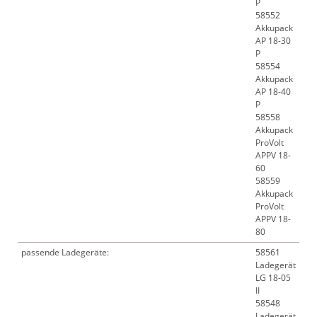
P
58552
Akkupack
AP 18-30
P
58554
Akkupack
AP 18-40
P
58558
Akkupack
ProVolt
APPV 18-
60
58559
Akkupack
ProVolt
APPV 18-
80
passende Ladegeräte:
58561
Ladegerät
LG 18-05
II
58548
Ladegerät