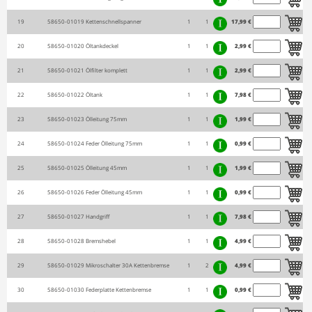
19
58650-01019
Kettenschnellspanner
1
1
17,99 €
20
58650-01020
Öltankdeckel
1
1
2,99 €
21
58650-01021
Ölfilter komplett
1
1
2,99 €
22
58650-01022
Öltank
1
1
7,98 €
23
58650-01023
Ölleitung 75mm
1
1
1,99 €
24
58650-01024
Feder Ölleitung 75mm
1
1
0,99 €
25
58650-01025
Ölleitung 45mm
1
1
1,99 €
26
58650-01026
Feder Ölleitung 45mm
1
1
0,99 €
27
58650-01027
Handgriff
1
1
7,98 €
28
58650-01028
Bremshebel
1
1
4,99 €
29
58650-01029
Mikroschalter 30A Kettenbremse
1
2
4,99 €
30
58650-01030
Federplatte Kettenbremse
1
1
0,99 €