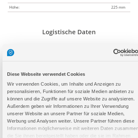
Höhe:
225 mm
Logistische Daten
Verpackungsmaße
Länge
475 mm
Breite
245 mm
Diese Webseite verwendet Cookies
Höhe
240 mm
Wir verwenden Cookies, um Inhalte und Anzeigen zu
personalisieren, Funktionen für soziale Medien anbieten zu
Nettogewicht:
3,262 kg
können und die Zugriffe auf unsere Website zu analysieren.
Bruttogewicht:
4,799 kg
Außerdem geben wir Informationen zu Ihrer Verwendung
GTIN:
4015671842152
unserer Website an unsere Partner für soziale Medien,
Artikelnummer:
58650
Werbung und Analysen weiter. Unsere Partner führen diese
Informationen möglicherweise mit weiteren Daten zusammen
die Sie ihnen bereitgestellt haben oder die sie im Rahmen