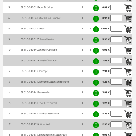
5
58650-01005
Feder Drücker
2
1
0,99 €
6
58650-01006
Entriegelung Drücker
1
1
0,99 €
8
58650-01008
Motor
1
3
34,99 €
9
58650-01009
Zahnrad Motor
1
1
3,99 €
10
58650-01010
Zahnrad Getriebe
1
2
6,99 €
11
58650-01011
Antrieb Ölpumpe
1
1
2,99 €
12
58650-01012
Ölpumpe
1
1
7,98 €
13
58650-01013
Dichtung Kettenschmierung
1
1
1,29 €
14
58650-01014
Baumkralle
1
1
3,99 €
15
58650-01015
Feder Kettenritzel
1
1
1,29 €
16
58650-01016
Scheibe Kettenritzel
1
1
1,29 €
17
58650-01017
Kettenritzel
1
1
2,99 €
18
58650-01018
Sicherungsring Kettenritzel
1
1
0,99 €