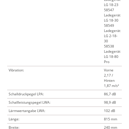
LG 18-23
58547
Ladegerät
LG 18-30
58549
Ladegerät
LG 2-18-
30
58538
Ladegerät
LG 18-80
Pro
Vibration:
Vorne
2,17 /
Hinten
1,87 m/s²
Schalldruckpegel LPA:
86,7 dB
Schallleistungspegel LWA:
98,9 dB
Lärmwertangabe LWA:
102 dB
Länge:
815 mm
Breite:
240 mm