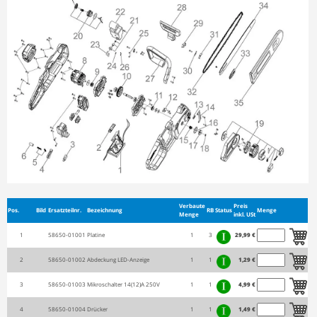
Verbaute
Preis
Pos.
Bild
Ersatzteilnr.
Bezeichnung
RB
Status
Menge
Menge
inkl. USt
1
58650-01001
Platine
1
3
29,99 €
2
58650-01002
Abdeckung LED-Anzeige
1
1
1,29 €
3
58650-01003
Mikroschalter 14(12)A 250V
1
1
4,99 €
4
58650-01004
Drücker
1
1
1,49 €