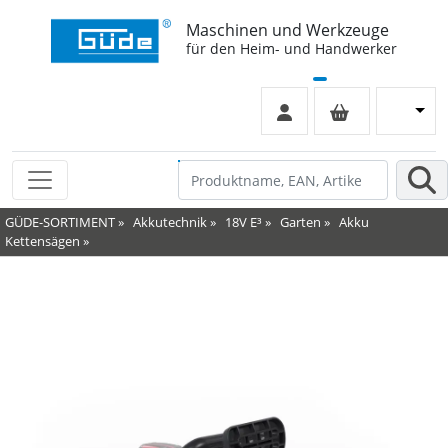
Maschinen und Werkzeuge
für den Heim- und Handwerker
GÜDE-SORTIMENT
»
Akkutechnik
»
18V E³
»
Garten
»
Akku
Kettensägen
»