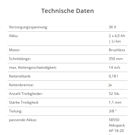
Technische Daten
Versorgungsspannung:
36 V
Akku:
2 x 4,0 Ah
| Li-Ion
Motor:
Brushless
Schnittlänge:
350 mm
max. Kettengeschwindigkeit:
14 m/s
Kettenöltank:
0,18 l
Kettenbremse:
Ja
Anzahl Treibglieder:
52 Stk.
Stärke Treibglied:
1,1 mm
Teilung:
3/8 "
passende Akkus:
58550
Akkupack
AP 18-20