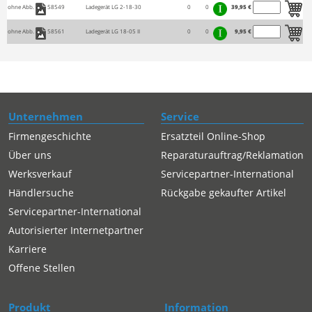
ohne Abb.
58549
Ladegerät LG 2-18-30
0
0
39,95 €
ohne Abb.
58561
Ladegerät LG 18-05 II
0
0
9,95 €
Unternehmen
Service
Firmengeschichte
Ersatzteil Online-Shop
Über uns
Reparaturauftrag/Reklamation
Werksverkauf
Servicepartner-International
Händlersuche
Rückgabe gekaufter Artikel
Servicepartner-International
Autorisierter Internetpartner
Karriere
Offene Stellen
Produkt
Information