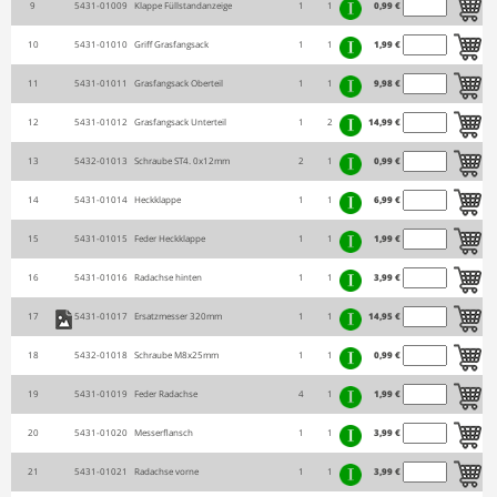
9
5431-01009
Klappe Füllstandanzeige
1
1
0,99 €
10
5431-01010
Griff Grasfangsack
1
1
1,99 €
11
5431-01011
Grasfangsack Oberteil
1
1
9,98 €
12
5431-01012
Grasfangsack Unterteil
1
2
14,99 €
13
5432-01013
Schraube ST4. 0x12mm
2
1
0,99 €
14
5431-01014
Heckklappe
1
1
6,99 €
15
5431-01015
Feder Heckklappe
1
1
1,99 €
16
5431-01016
Radachse hinten
1
1
3,99 €
17
5431-01017
Ersatzmesser 320mm
1
1
14,95 €
18
5432-01018
Schraube M8x25mm
1
1
0,99 €
19
5431-01019
Feder Radachse
4
1
1,99 €
20
5431-01020
Messerflansch
1
1
3,99 €
21
5431-01021
Radachse vorne
1
1
3,99 €