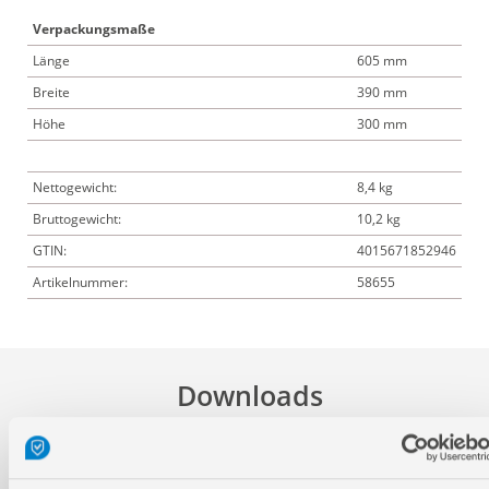
Verpackungsmaße
Länge
605 mm
Breite
390 mm
Höhe
300 mm
Nettogewicht:
8,4 kg
Bruttogewicht:
10,2 kg
GTIN:
4015671852946
Artikelnummer:
58655
Downloads
Produktinformation