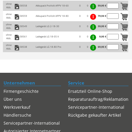
ohne
58558
Akkupack ProVolt APPV 18-60
0
0
59,95 €
Abb.
ohne
58559
Akkupack ProVolt APPV 18-80
0
0
79,94 €
Abb.
ohne
58549
Ladegerät LG 2-18-30
0
0
39,95 €
Abb.
ohne
58561
Ladegerät LG 18-05 II
0
0
9,95 €
Abb.
ohne
58538
Ladegerät LG 18-80 Pro
0
0
69,95 €
Abb.
Unternehmen
Service
Firmengeschichte
Ersatzteil Online-Shop
Über uns
Reparaturauftrag/Reklamation
Werksverkauf
Servicepartner-International
Händlersuche
Rückgabe gekaufter Artikel
Servicepartner-International
Autorisierter Internetpartner