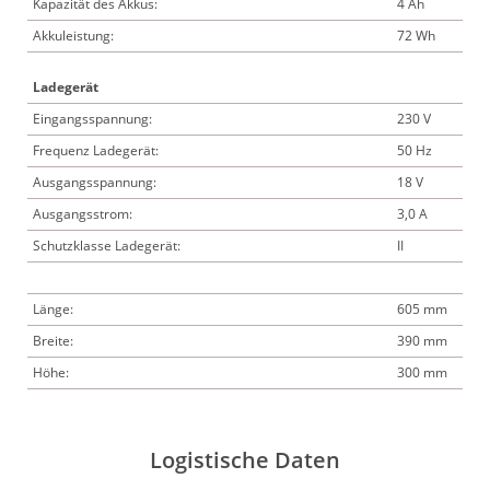
Kapazität des Akkus:
4 Ah
Akkuleistung:
72 Wh
Ladegerät
Eingangsspannung:
230 V
Frequenz Ladegerät:
50 Hz
Ausgangsspannung:
18 V
Ausgangsstrom:
3,0 A
Schutzklasse Ladegerät:
II
Länge:
605 mm
Breite:
390 mm
Höhe:
300 mm
Logistische Daten