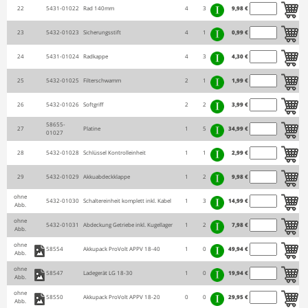
22
5431-01022
Rad 140mm
4
3
9,98 €
23
5432-01023
Sicherungsstift
4
1
0,99 €
24
5431-01024
Radkappe
4
3
4,30 €
25
5432-01025
Filterschwamm
2
1
1,99 €
26
5432-01026
Softgriff
2
2
3,99 €
58655-
27
Platine
1
5
34,99 €
01027
28
5432-01028
Schlüssel Kontrolleinheit
1
1
2,99 €
29
5432-01029
Akkuabdeckklappe
1
2
9,98 €
ohne
5432-01030
Schaltereinheit komplett inkl. Kabel
1
3
14,99 €
Abb.
ohne
5432-01031
Abdeckung Getriebe inkl. Kugellager
1
2
7,98 €
Abb.
ohne
58554
Akkupack ProVolt APPV 18-40
1
0
49,94 €
Abb.
ohne
58547
Ladegerät LG 18-30
1
0
19,94 €
Abb.
ohne
58550
Akkupack ProVolt APPV 18-20
0
0
29,95 €
Abb.