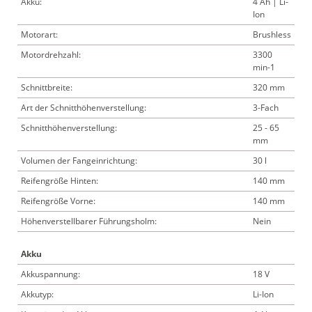
Akku:
4 Ah | Li-
Ion
Motorart:
Brushless
Motordrehzahl:
3300
min-1
Schnittbreite:
320 mm
Art der Schnitthöhenverstellung:
3-Fach
Schnitthöhenverstellung:
25 - 65
mm
Volumen der Fangeinrichtung:
30 l
Reifengröße Hinten:
140 mm
Reifengröße Vorne:
140 mm
Höhenverstellbarer Führungsholm:
Nein
Akku
Akkuspannung:
18 V
Akkutyp:
Li-Ion