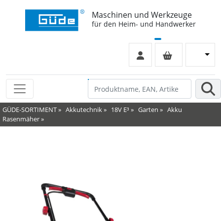
Maschinen und Werkzeuge
für den Heim- und Handwerker
GÜDE-SORTIMENT
»
Akkutechnik
»
18V E³
»
Garten
»
Akku
Rasenmäher
»