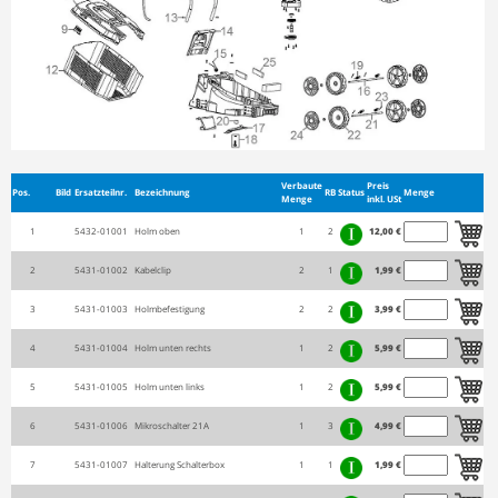
Verbaute
Preis
Pos.
Bild
Ersatzteilnr.
Bezeichnung
RB
Status
Menge
Menge
inkl. USt
1
5432-01001
Holm oben
1
2
12,00 €
2
5431-01002
Kabelclip
2
1
1,99 €
3
5431-01003
Holmbefestigung
2
2
3,99 €
4
5431-01004
Holm unten rechts
1
2
5,99 €
5
5431-01005
Holm unten links
1
2
5,99 €
6
5431-01006
Mikroschalter 21A
1
3
4,99 €
7
5431-01007
Halterung Schalterbox
1
1
1,99 €