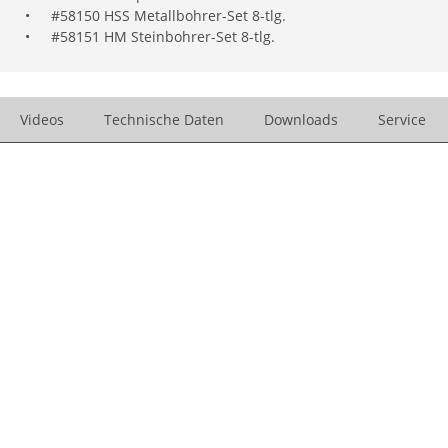
•
#58150 HSS Metallbohrer-Set 8-tlg.
•
#58151 HM Steinbohrer-Set 8-tlg.
Videos
Technische Daten
Downloads
Service