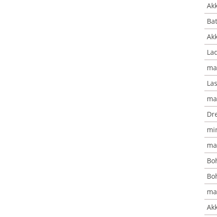
Akk
Bat
Akk
Lad
max
Las
ma
Dr
min
ma
Bo
Boh
ma
Ak