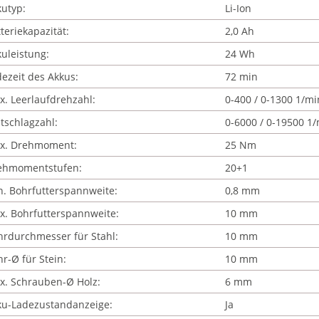
utyp:
Li-Ion
teriekapazität:
2,0 Ah
uleistung:
24 Wh
ezeit des Akkus:
72 min
. Leerlaufdrehzahl:
0-400 / 0-1300 1/mi
tschlagzahl:
0-6000 / 0-19500 1
x. Drehmoment:
25 Nm
ehmomentstufen:
20+1
. Bohrfutterspannweite:
0,8 mm
x. Bohrfutterspannweite:
10 mm
hrdurchmesser für Stahl:
10 mm
r-Ø für Stein:
10 mm
x. Schrauben-Ø Holz:
6 mm
ku-Ladezustandanzeige:
Ja