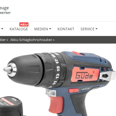
euge
werker
T
KATALOGE
MEDIEN
KONTAKT
SERVICE
uber
»
Akku-Schlagbohrschrauber
»