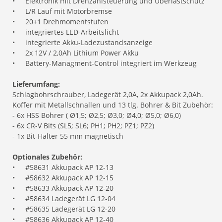
•
Elektronik mit Drehzahlsteuerung und Überlastschutz
•
L/R Lauf mit Motorbremse
•
20+1 Drehmomentstufen
•
integriertes LED-Arbeitslicht
•
integrierte Akku-Ladezustandsanzeige
•
2x 12V / 2,0Ah Lithium Power Akku
•
Battery-Managment-Control integriert im Werkzeug
Lieferumfang:
Schlagbohrschrauber, Ladegerät 2,0A, 2x Akkupack 2,0Ah.
Koffer mit Metallschnallen und 13 tlg. Bohrer & Bit Zubehör:
- 6x HSS Bohrer ( Ø1,5; Ø2,5; Ø3,0; Ø4,0; Ø5,0; Ø6,0)
- 6x CR-V Bits (SL5; SL6; PH1; PH2; PZ1; PZ2)
- 1x Bit-Halter 55 mm magnetisch
Optionales Zubehör:
•
#58631 Akkupack AP 12-13
•
#58632 Akkupack AP 12-15
•
#58633 Akkupack AP 12-20
•
#58634 Ladegerät LG 12-04
•
#58635 Ladegerät LG 12-20
•
#58636 Akkupack AP 12-40