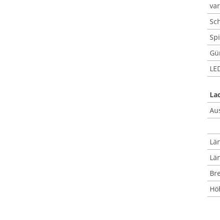
var
Sch
Spi
Gür
LED
La
Au
Län
Lä
Bre
Hö