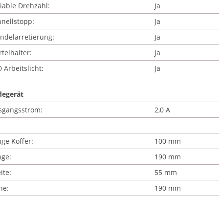
iable Drehzahl:
Ja
nellstopp:
Ja
ndelarretierung:
Ja
telhalter:
Ja
 Arbeitslicht:
Ja
degerät
sgangsstrom:
2,0 A
ge Koffer:
100 mm
nge:
190 mm
ite:
55 mm
he:
190 mm