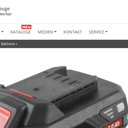
euge
werker
T
KATALOGE
MEDIEN
KONTAKT
SERVICE
»
Batterie
»