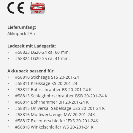
Lieferumfang:
Akkupack 2Ah
Ladezeit mit Ladegerät:
•
#58823 LG20-24 ca. 60 min.
•
#58824 LG20-35 ca. 41 min.
Akkupack passend für:
•
#58810 Stichsäge STS 20-201-24
•
#58811 Kreissäge KS 20-201-24
•
#58812 Bohrschrauber BS 20-201-24 K
•
#58813 Schlagbohrschrauber BSB 20-201-24 K
•
#58814 Bohrhammer BH 20-201-24 K
•
#58815 Universal-Säbelsäge USS 20-201-24 K
•
#58816 Multiwerkzeuge MW 20-201-24K
•
#58817 Excenterschleifer´EXS 20-201-24K
•
#58818 Winkelschleifer WS 20-201-24 K