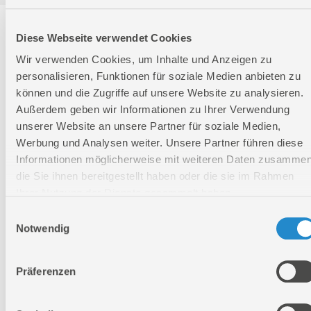
Technische Daten
Diese Webseite verwendet Cookies
Wir verwenden Cookies, um Inhalte und Anzeigen zu
Technische Daten
personalisieren, Funktionen für soziale Medien anbieten zu
können und die Zugriffe auf unsere Website zu analysieren.
Außerdem geben wir Informationen zu Ihrer Verwendung
Einsatzzweck:
Greifen
unserer Website an unsere Partner für soziale Medien,
Arbeitsbreite:
150 mm
Werbung und Analysen weiter. Unsere Partner führen diese
passend zu Art.-Nr.:
55581
Informationen möglicherweise mit weiteren Daten zusammen
Länge:
350 mm
die Sie ihnen bereitgestellt haben oder die sie im Rahmen
Ihrer Nutzung der Dienste gesammelt haben.
Breite:
150 mm
Höhe:
120 mm
Einwilligungsauswahl
Notwendig
Logistische Daten
Präferenzen
Nettogewicht:
12 kg