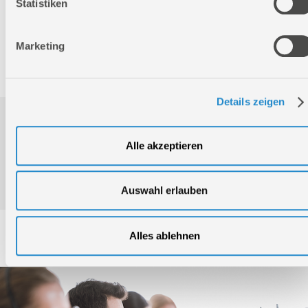
Statistiken
Bruttogewicht:
12 kg
GTIN:
4015671959256
Marketing
Artikelnummer:
55594
Details zeigen
Downloads
Alle akzeptieren
Produktinformation
Auswahl erlauben
Service
Alles ablehnen