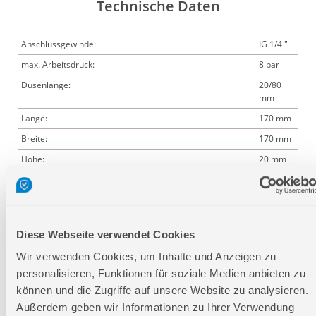
Technische Daten
Anschlussgewinde:
IG 1/4 "
max. Arbeitsdruck:
8 bar
Düsenlänge:
20/80
mm
Länge:
170 mm
Breite:
170 mm
Höhe:
20 mm
Logistische Daten
Diese Webseite verwendet Cookies
Verpackungsmaße
Wir verwenden Cookies, um Inhalte und Anzeigen zu
personalisieren, Funktionen für soziale Medien anbieten zu
Länge
170 mm
können und die Zugriffe auf unsere Website zu analysieren.
Breite
170 mm
Außerdem geben wir Informationen zu Ihrer Verwendung
Höhe
20 mm