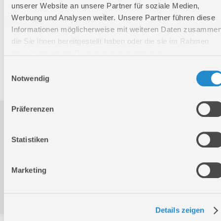
unserer Website an unsere Partner für soziale Medien,
Werbung und Analysen weiter. Unsere Partner führen diese
Nettogewicht:
0,15 kg
Informationen möglicherweise mit weiteren Daten zusammen
die Sie ihnen bereitgestellt haben oder die sie im Rahmen
Bruttogewicht:
0,188 kg
Ihrer Nutzung der Dienste gesammelt haben.
GTIN:
4015671028167
Einwilligungsauswahl
Artikelnummer:
02816
Notwendig
Präferenzen
Downloads
Statistiken
Produktinformation
Marketing
Konformitätserklärung
Details zeigen