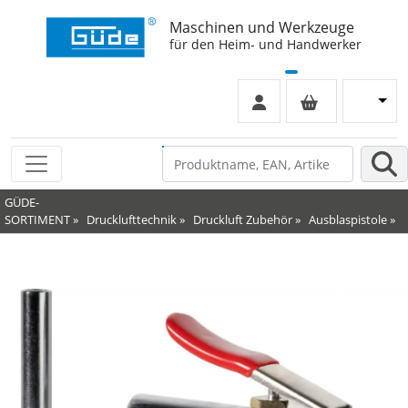
Maschinen und Werkzeuge
für den Heim- und Handwerker
GÜDE-
SORTIMENT
»
Drucklufttechnik
»
Druckluft Zubehör
»
Ausblaspistole
»