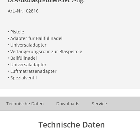
DL-Ausblaspistolen-Set 7-tlg.
Art.-Nr.:
02816
•
Pistole
•
Adapter für Ballfüllnadel
•
Universaladapter
•
Verlängerungsrohr zur Blaspistole
•
Ballfüllnadel
•
Universaladapter
•
Luftmatratzenadapter
•
Spezialventil
Technische Daten
Downloads
Service
Technische Daten