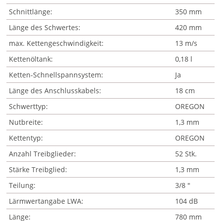
Schnittlänge:
350 mm
Länge des Schwertes:
420 mm
max. Kettengeschwindigkeit:
13 m/s
Kettenöltank:
0,18 l
Ketten-Schnellspannsystem:
Ja
Länge des Anschlusskabels:
18 cm
Schwerttyp:
OREGON
Nutbreite:
1,3 mm
Kettentyp:
OREGON
Anzahl Treibglieder:
52 Stk.
Stärke Treibglied:
1,3 mm
Teilung:
3/8 "
Lärmwertangabe LWA:
104 dB
Länge:
780 mm