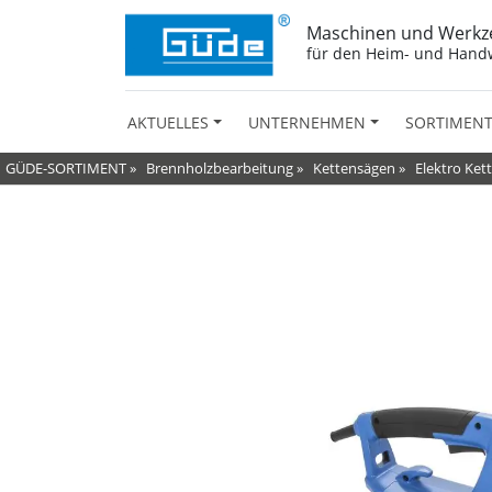
Maschinen und Werkz
für den Heim- und Hand
AKTUELLES
UNTERNEHMEN
SORTIMEN
GÜDE-SORTIMENT
»
Brennholzbearbeitung
»
Kettensägen
»
Elektro Ket