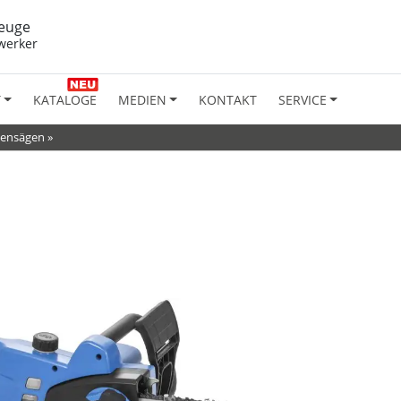
euge
werker
T
KATALOGE
MEDIEN
KONTAKT
SERVICE
tensägen
»