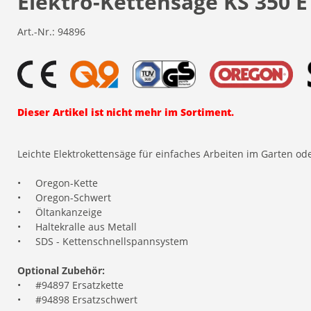
Elektro-Kettensäge KS 350 E
Art.-Nr.:
94896
Dieser Artikel ist nicht mehr im Sortiment.
Leichte Elektrokettensäge für einfaches Arbeiten im Garten od
•
Oregon-Kette
•
Oregon-Schwert
•
Öltankanzeige
•
Haltekralle aus Metall
•
SDS - Kettenschnellspannsystem
Optional Zubehör:
•
#94897 Ersatzkette
•
#94898 Ersatzschwert