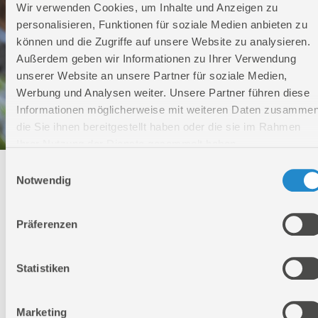
Wir verwenden Cookies, um Inhalte und Anzeigen zu
personalisieren, Funktionen für soziale Medien anbieten zu
können und die Zugriffe auf unsere Website zu analysieren.
Außerdem geben wir Informationen zu Ihrer Verwendung
unserer Website an unsere Partner für soziale Medien,
Werbung und Analysen weiter. Unsere Partner führen diese
Informationen möglicherweise mit weiteren Daten zusammen
die Sie ihnen bereitgestellt haben oder die sie im Rahmen
Ihrer Nutzung der Dienste gesammelt haben.
Einwilligungsauswahl
Technischer Service
Notwendig
Bei Fragen rund um unsere Produkte und Anwendungen
Präferenzen
Montag - Freitag
09:00 - 17:00
Samstag
Statistiken
Geschlossen
Telefon: +49 (0)7904-700360
Telefax: +49 (0)7904-70051999
Marketing