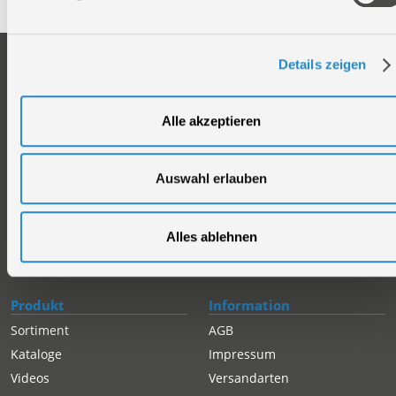
Unternehmen
Service
Details zeigen
Firmengeschichte
Ersatzteil Online-Shop
Über uns
Reparaturauftrag/Reklamation
Alle akzeptieren
Werksverkauf
Servicepartner-International
Händlersuche
Rückgabe gekaufter Artikel
Auswahl erlauben
Servicepartner-International
Autorisierter Internetpartner
Karriere
Alles ablehnen
Offene Stellen
Produkt
Information
Sortiment
AGB
Kataloge
Impressum
Videos
Versandarten