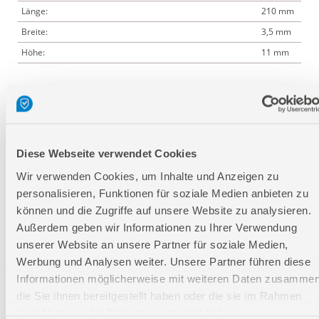
Länge:
210 mm
Breite:
3,5 mm
Höhe:
11 mm
Logistische Daten
Verpackungsmaße
Diese Webseite verwendet Cookies
Länge
140 mm
Wir verwenden Cookies, um Inhalte und Anzeigen zu
Breite
85 mm
personalisieren, Funktionen für soziale Medien anbieten zu
Höhe
35 mm
können und die Zugriffe auf unsere Website zu analysieren.
Außerdem geben wir Informationen zu Ihrer Verwendung
unserer Website an unsere Partner für soziale Medien,
Nettogewicht:
0,05 kg
Werbung und Analysen weiter. Unsere Partner führen diese
Bruttogewicht:
0,06 kg
Informationen möglicherweise mit weiteren Daten zusammen
GTIN:
4015671657206
die Sie ihnen bereitgestellt haben oder die sie im Rahmen
Ihrer Nutzung der Dienste gesammelt haben.
Artikelnummer:
58527