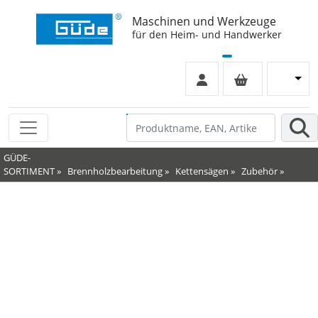
Maschinen und Werkzeuge
für den Heim- und Handwerker
GÜDE-
SORTIMENT
»
Brennholzbearbeitung
»
Kettensägen
»
Zubehör
»