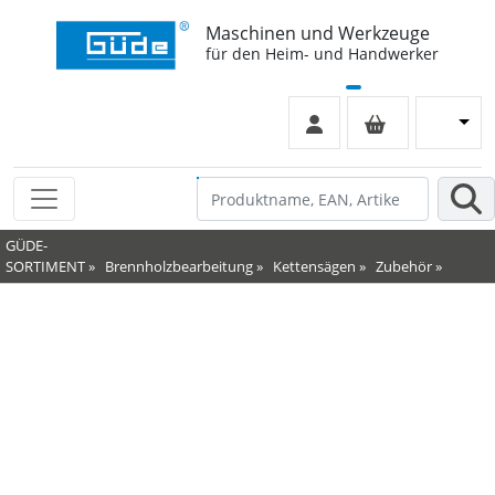
Maschinen und Werkzeuge
für den Heim- und Handwerker
GÜDE-
SORTIMENT
»
Brennholzbearbeitung
»
Kettensägen
»
Zubehör
»