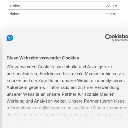
Breite:
50 mm
Höhe:
4 mm
Logistische Daten
Verpackungsmaße
Diese Webseite verwendet Cookies
Länge
350 mm
Wir verwenden Cookies, um Inhalte und Anzeigen zu
Breite
60 mm
personalisieren, Funktionen für soziale Medien anbieten zu
Höhe
20 mm
können und die Zugriffe auf unsere Website zu analysieren.
Außerdem geben wir Informationen zu Ihrer Verwendung
Nettogewicht:
0,44 kg
unserer Website an unsere Partner für soziale Medien,
Werbung und Analysen weiter. Unsere Partner führen diese
Bruttogewicht:
0,44 kg
Informationen möglicherweise mit weiteren Daten zusammen
GTIN:
4015671818225
die Sie ihnen bereitgestellt haben oder die sie im Rahmen
Artikelnummer:
95039
Ihrer Nutzung der Dienste gesammelt haben.