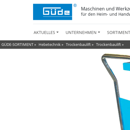
Maschinen und Werkz
für den Heim- und Hand
AKTUELLES
UNTERNEHMEN
SORTIMEN
GÜDE-SORTIMENT
»
Hebetechnik
»
Trockenbaulift
»
Trockenbaulift
»