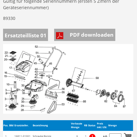
Gültig für folgende Seriennummern (ersten 5 Ziffern der
Geräteseriennummer)
89330
PDF downloaden
Ersatzteilliste 01
Verbaute
Preis
Pos.
Bild
Ersatzteilnr.
Bezeichnung
RB
Status
Menge
Menge
inkl. USt
1
16811-01001
Schraube Bürste
6
1
a.A.