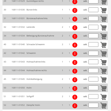
29
16811-01029
Gummilippe rechts
1
1
a.A.
30
16811-01030
Bürste links
1
1
a.A.
31
16811-01031
Bürstenaufnahme links
1
1
a.A.
32
16811-01032
Lenkrolle
2
1
a.A.
34
16811-01034
Befestigung Bürstenaufnahme
2
1
a.A.
40
16811-01040
Schraube Schwamm
2
1
a.A.
42
16811-01042
Schwamm
2
1
a.A.
43
16811-01043
Holmaufnahme links
1
1
a.A.
44
16811-01044
Holmaufnahme rechts
1
1
a.A.
45
16811-01045
Holmbefestigung
2
1
a.A.
50
16811-01050
Holm
1
1
a.A.
51
16811-01051
Softgriff
2
1
a.A.
52
16811-01052
Dämpfer Holm
1
1
a.A.