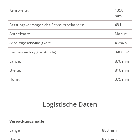
Kehrbreite:
1050
mm
Fassungsvermögen des Schmutzbehälters:
48 l
Antriebsart:
Manuell
Arbeitsgeschwindigkeit:
4 km/h
Flächenleistung (je Stunde):
3900 m²
Länge:
870 mm
Breite:
810 mm
Höhe:
375 mm
Logistische Daten
Verpackungsmaße
Länge
880 mm
Breite
820 mm