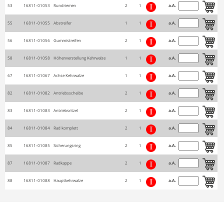
53
16811-01053
Rundriemen
2
1
a.A.
55
16811-01055
Abstreifer
1
1
a.A.
56
16811-01056
Gummistreifen
2
1
a.A.
58
16811-01058
Höhenverstellung Kehrwalze
1
1
a.A.
67
16811-01067
Achse Kehrwalze
1
1
a.A.
82
16811-01082
Antriebsscheibe
2
1
a.A.
83
16811-01083
Antriebsritzel
2
1
a.A.
84
16811-01084
Rad komplett
2
1
a.A.
85
16811-01085
Sicherungsring
2
1
a.A.
87
16811-01087
Radkappe
2
1
a.A.
88
16811-01088
Hauptkehrwalze
2
1
a.A.