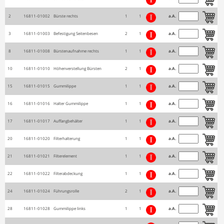
2
16811-01002
Bürste rechts
1
1
a.A.
3
16811-01003
Befestigung Seitenbesen
2
1
a.A.
8
16811-01008
Bürstenaufnahme rechts
1
1
a.A.
10
16811-01010
Höhenverstellung Bürsten
2
1
a.A.
15
16811-01015
Gummilippe
1
1
a.A.
16
16811-01016
Halter Gummilippe
1
1
a.A.
17
16811-01017
Auffangbehälter
1
1
a.A.
20
16811-01020
Filterhalterung
1
1
a.A.
21
16811-01021
Filterelement
1
1
a.A.
22
16811-01022
Filterabdeckung
1
1
a.A.
24
16811-01024
Führungsrolle
2
1
a.A.
28
16811-01028
Gummilippe links
1
1
a.A.