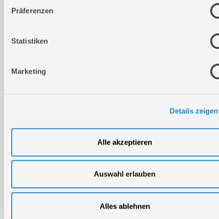
Präferenzen
PDF downloaden
Ersatzteilliste 01
Statistiken
Marketing
Details zeigen
Alle akzeptieren
Auswahl erlauben
Verbaute
Preis
Pos.
Bild
Ersatzteilnr.
Bezeichnung
RB
Status
Menge
Menge
inkl. USt
Alles ablehnen
1
50145-01001
Luftfilter
2
1
9,98 €