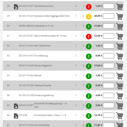
28
50139-01027
Clip Riemenschutz
6
1
1,29 €
29
50145-01029
Riemenscheibe Aggregat Ø267mm
1
2
29,99 €
30
99999-KR030
Keilriemen A-1143
1
2
17,99 €
31
50145-01031
Motorriemenscheibe Ø110mm
1
2
15,99 €
32
50147-01054
Keil 7x8x30mm
1
1
1,49 €
33
50139-01053
Druckleitung
1
1
8,98 €
34
50147-01045
Rückschlagventil
1
3
17,99 €
35
50147-01044
Winkel
1
1
1,99 €
36
50145-01036
Überwurfmutter
1
1
0,99 €
38
50145-01038
Entlastungsleitung
1
1
4,99 €
Druckluftschnellkupplung 1 / 4
39
50035-01007
1
2
3,86 €
Zoll
40
101258
Druckmanometer 12bar / 1 / 8
1
2
10,79 €
41
50147-01036
Druckminderer
1
2
11,00 €