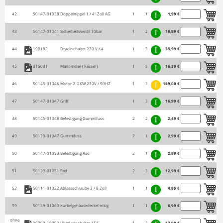
42
50147-01038
Doppelnippel 1 / 4" Zoll AG
1
1
1,99 €
43
50147-01041
Sicherheitsventil 10bar
1
2
16,99 €
44
190192
Druckschalter 230 V / 4
1
3
35,99 €
45
315031
Manometer ( Kessel )
1
5
16,39 €
46
50145-01046
Motor 2. 2KW 230V / 50HZ
1
3
169,00 €
47
50147-01047
Griff
1
3
16,99 €
48
50145-01048
Befestigung Gummifuss
2
2
2,49 €
49
50139-01047
Gummifuss
2
1
2,99 €
50
50147-01053
Befestigung Rad
2
1
2,99 €
51
50139-01051
Rad
2
3
12,99 €
52
50111-01022
Ablassschraube 3 / 8 Zoll
1
1
4,95 €
59
50139-01060
Kurbelgehäusedeckel eckig
1
1
6,99 €
ohne
99999-10092
Überlastschalter 15A
1
2
12,99 €