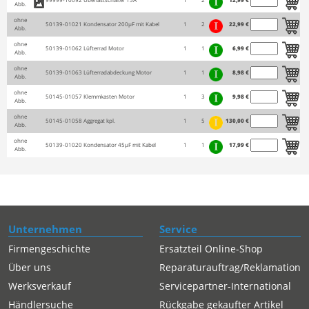
Abb.
ohne
50139-01021
Kondensator 200µF mit Kabel
1
2
22,99 €
Abb.
ohne
50139-01062
Lüfterrad Motor
1
1
6,99 €
Abb.
ohne
50139-01063
Lüfterradabdeckung Motor
1
1
8,98 €
Abb.
ohne
50145-01057
Klemmkasten Motor
1
3
9,98 €
Abb.
ohne
50145-01058
Aggregat kpl.
1
5
130,00 €
Abb.
ohne
50139-01020
Kondensator 45µF mit Kabel
1
1
17,99 €
Abb.
Unternehmen
Service
Firmengeschichte
Ersatzteil Online-Shop
Über uns
Reparaturauftrag/Reklamation
Werksverkauf
Servicepartner-International
Händlersuche
Rückgabe gekaufter Artikel