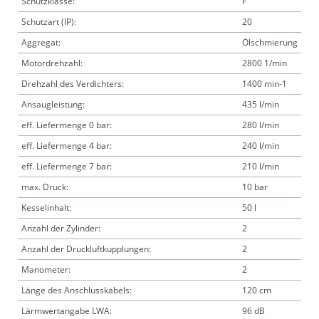
Schutzklasse:
F
Schutzart (IP):
20
Aggregat:
Ölschmierung
Motordrehzahl:
2800 1/min
Drehzahl des Verdichters:
1400 min-1
Ansaugleistung:
435 l/min
eff. Liefermenge 0 bar:
280 l/min
eff. Liefermenge 4 bar:
240 l/min
eff. Liefermenge 7 bar:
210 l/min
max. Druck:
10 bar
Kesselinhalt:
50 l
Anzahl der Zylinder:
2
Anzahl der Druckluftkupplungen:
2
Manometer:
2
Länge des Anschlusskabels:
120 cm
Lärmwertangabe LWA:
96 dB