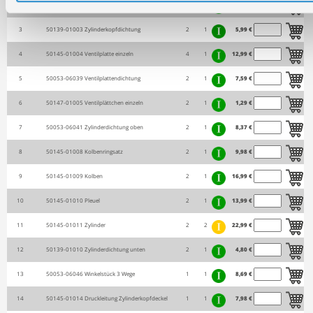
2
50145-01002
Zylinderkopfdeckel
2
1
16,99 €
3
50139-01003
Zylinderkopfdichtung
2
1
5,99 €
4
50145-01004
Ventilplatte einzeln
4
1
12,99 €
5
50053-06039
Ventilplattendichtung
2
1
7,59 €
6
50147-01005
Ventilplättchen einzeln
2
1
1,29 €
7
50053-06041
Zylinderdichtung oben
2
1
8,37 €
8
50145-01008
Kolbenringsatz
2
1
9,98 €
9
50145-01009
Kolben
2
1
16,99 €
10
50145-01010
Pleuel
2
1
13,99 €
11
50145-01011
Zylinder
2
2
22,99 €
12
50139-01010
Zylinderdichtung unten
2
1
4,80 €
13
50053-06046
Winkelstück 3 Wege
1
1
8,69 €
14
50145-01014
Druckleitung Zylinderkopfdeckel
1
1
7,98 €