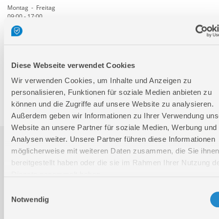
Montag - Freitag
09:00 - 17:00
Samstag
Geschlossen
Telefon: +49 (0)7904-700360
Telefax: +49 (0)7904-70051999
Diese Webseite verwendet Cookies
Wir verwenden Cookies, um Inhalte und Anzeigen zu
personalisieren, Funktionen für soziale Medien anbieten zu
Ersatzteile- und Zubehör-Shop
können und die Zugriffe auf unsere Website zu analysieren.
Außerdem geben wir Informationen zu Ihrer Verwendung uns
Website an unsere Partner für soziale Medien, Werbung und
Analysen weiter. Unsere Partner führen diese Informationen
Ersatzteileversion FSL50145-01
möglicherweise mit weiteren Daten zusammen, die Sie ihne
bereitgestellt haben oder die sie im Rahmen Ihrer Nutzung d
Dienste gesammelt haben.
Gültig für folgende Seriennummern (ersten 5 Ziffern der
Einwilligungsauswahl
Geräteseriennummer)
Notwendig
84875 87386