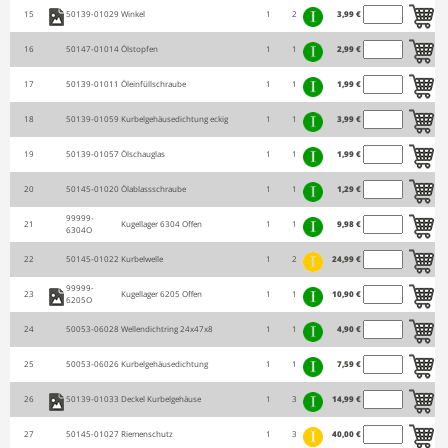
15
50139-01029
Winkel
1
2
3,99 €
16
50147-01014
Ölstopfen
1
1
2,99 €
17
50139-01011
Öleinfüllschraube
1
1
1,99 €
18
50139-01059
Kurbelgehäusedichtung eckig
1
1
3,99 €
19
50139-01057
Ölschauglas
1
1
1,99 €
20
50145-01020
Ölablassschraube
1
1
1,29 €
99999-
21
Kugellager 6304 Offen
1
1
9,98 €
6304O
22
50145-01022
Kurbelwelle
1
2
24,99 €
99999-
23
Kugellager 6205 Offen
1
1
10,90 €
6205O
24
50053-06028
Wellendichtring 24x47x8
1
1
4,90 €
25
50053-06026
Kurbelgehäusedichtung
1
1
7,59 €
26
50139-01033
Deckel Kurbelgehäuse
1
3
14,99 €
27
50145-01027
Riemenschutz
1
3
40,00 €