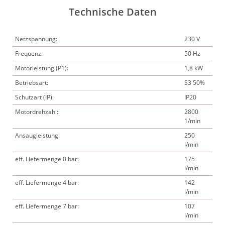
Technische Daten
Netzspannung:
230 V
Frequenz:
50 Hz
Motorleistung (P1):
1,8 kW
Betriebsart:
S3 50%
Schutzart (IP):
IP20
Motordrehzahl:
2800
1/min
Ansaugleistung:
250
l/min
eff. Liefermenge 0 bar:
175
l/min
eff. Liefermenge 4 bar:
142
l/min
eff. Liefermenge 7 bar:
107
l/min