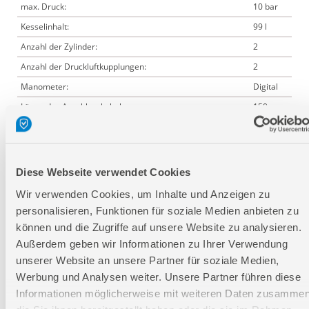
max. Druck:
10 bar
Kesselinhalt:
99 l
Anzahl der Zylinder:
2
Anzahl der Druckluftkupplungen:
2
Manometer:
Digital
Länge des Anschlusskabels:
150 cm
Lärmwertangabe LWA:
97 dB
Länge:
595 mm
Breite:
520 mm
Diese Webseite verwendet Cookies
Höhe:
1.155
Wir verwenden Cookies, um Inhalte und Anzeigen zu
mm
personalisieren, Funktionen für soziale Medien anbieten zu
können und die Zugriffe auf unsere Website zu analysieren.
Außerdem geben wir Informationen zu Ihrer Verwendung
Logistische Daten
unserer Website an unsere Partner für soziale Medien,
Werbung und Analysen weiter. Unsere Partner führen diese
Verpackungsmaße
Informationen möglicherweise mit weiteren Daten zusammen