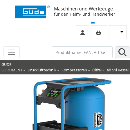
Maschinen und Werkzeuge
für den Heim- und Handwerker
GÜDE-
SORTIMENT
»
Drucklufttechnik
»
Kompressoren
»
Ölfrei
»
ab 51l Kessel