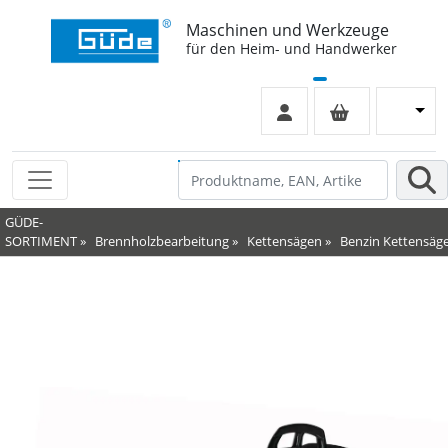
Maschinen und Werkzeuge
für den Heim- und Handwerker
GÜDE-
SORTIMENT
»
Brennholzbearbeitung
»
Kettensägen
»
Benzin Kettensäg