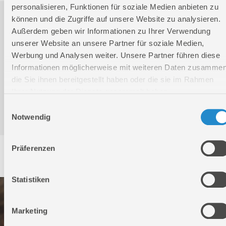
personalisieren, Funktionen für soziale Medien anbieten zu
Downloads
können und die Zugriffe auf unsere Website zu analysieren.
Außerdem geben wir Informationen zu Ihrer Verwendung
unserer Website an unsere Partner für soziale Medien,
Werbung und Analysen weiter. Unsere Partner führen diese
Produktinformation
Informationen möglicherweise mit weiteren Daten zusammen
die Sie ihnen bereitgestellt haben oder die sie im Rahmen
Bedienungsanleitung / Warn-und Sicherheitshinweise
Ihrer Nutzung der Dienste gesammelt haben.
Einwilligungsauswahl
Notwendig
Präferenzen
Service
Statistiken
Marketing