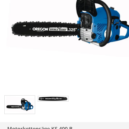
Motorkettensäge KS 400 B