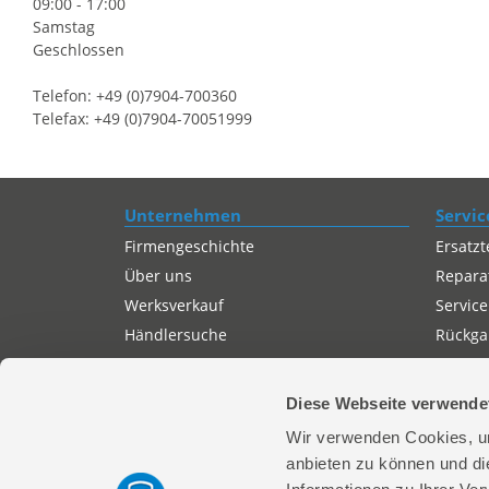
09:00 - 17:00
Samstag
Geschlossen
Telefon: +49 (0)7904-700360
Telefax: +49 (0)7904-70051999
Unternehmen
Servic
Firmengeschichte
Ersatzt
Über uns
Repara
Werksverkauf
Service
Händlersuche
Rückgab
Servicepartner-International
Autorisierter Internetpartner
Diese Webseite verwende
Karriere
Wir verwenden Cookies, um
Offene Stellen
anbieten zu können und di