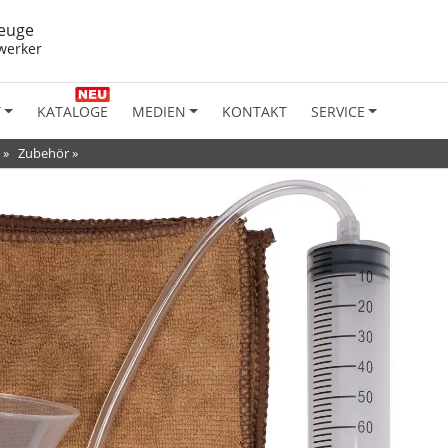
euge
werker
T
KATALOGE
MEDIEN
KONTAKT
SERVICE
»
Zubehör
»