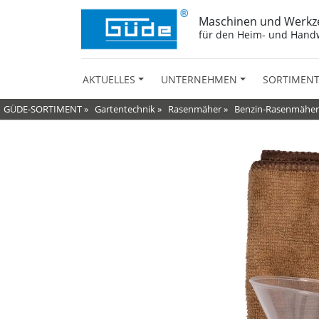
Maschinen und Werkz
für den Heim- und Hand
AKTUELLES
UNTERNEHMEN
SORTIMEN
GÜDE-SORTIMENT
»
Gartentechnik
»
Rasenmäher
»
Benzin-Rasenmäher