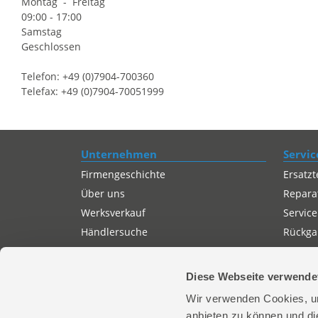
Montag - Freitag
09:00 - 17:00
Samstag
Geschlossen
Telefon: +49 (0)7904-700360
Telefax: +49 (0)7904-70051999
Unternehmen
Servic
Firmengeschichte
Ersatzt
Über uns
Repara
Werksverkauf
Service
Händlersuche
Rückgab
Servicepartner-International
Autorisierter Internetpartner
Diese Webseite verwende
Karriere
Wir verwenden Cookies, um
Offene Stellen
anbieten zu können und di