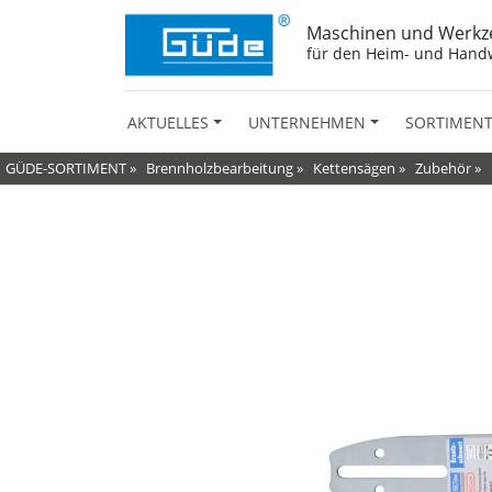
Maschinen und Werkz
für den Heim- und Hand
AKTUELLES
UNTERNEHMEN
SORTIMEN
GÜDE-SORTIMENT
»
Brennholzbearbeitung
»
Kettensägen
»
Zubehör
»