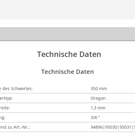
Technische Daten
Technische Daten
 des Schwertes:
350 mm
rttyp:
Oregon
eite:
1,3 mm
ng:
3/8 "
nd zu Art.-Nr.:
94896|95030|95031|