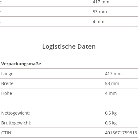
e:
417 mm
e:
53 mm
:
4 mm
Logistische Daten
Verpackungsmaße
Länge
417 mm
Breite
53 mm
Höhe
4 mm
Nettogewicht:
0,5 kg
Bruttogewicht:
0,6 kg
GTIN:
4015671759313