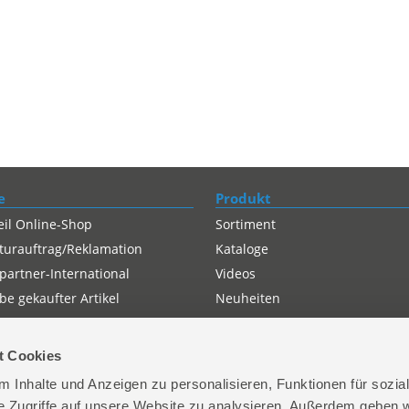
e
Produkt
eil Online-Shop
Sortiment
turauftrag/Reklamation
Kataloge
partner-International
Videos
e gekaufter Artikel
Neuheiten
t Cookies
 Inhalte und Anzeigen zu personalisieren, Funktionen für sozia
e Zugriffe auf unsere Website zu analysieren. Außerdem geben w