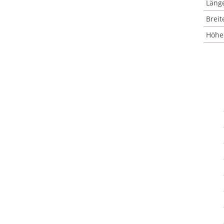
Läng
Breit
Höhe