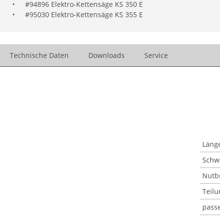
•
#94896 Elektro-Kettensäge KS 350 E
•
#95030 Elektro-Kettensäge KS 355 E
Technische Daten
Downloads
Service
Länge
Schwe
Nutbr
Teilu
passe