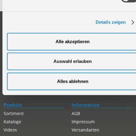
Unternehmen
Service
Details zeigen
Firmengeschichte
Ersatzteil Online-Shop
Über uns
Reparaturauftrag/Reklamation
Alle akzeptieren
Werksverkauf
Servicepartner-International
Händlersuche
Rückgabe gekaufter Artikel
Auswahl erlauben
Servicepartner-International
Autorisierter Internetpartner
Karriere
Alles ablehnen
Offene Stellen
Produkt
Information
Sortiment
AGB
Kataloge
Impressum
Videos
Versandarten