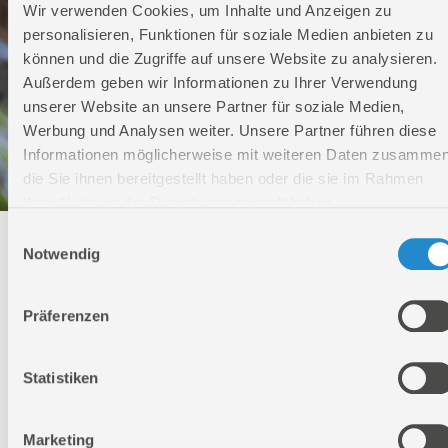
Wir verwenden Cookies, um Inhalte und Anzeigen zu
personalisieren, Funktionen für soziale Medien anbieten zu
können und die Zugriffe auf unsere Website zu analysieren.
Außerdem geben wir Informationen zu Ihrer Verwendung
unserer Website an unsere Partner für soziale Medien,
Werbung und Analysen weiter. Unsere Partner führen diese
Informationen möglicherweise mit weiteren Daten zusammen
die Sie ihnen bereitgestellt haben oder die sie im Rahmen
Ihrer Nutzung der Dienste gesammelt haben.
Einwilligungsauswahl
Technischer Service
Notwendig
Bei Fragen rund um unsere Produkte und Anwendungen
Präferenzen
Montag - Freitag
09:00 - 17:00
Samstag
Statistiken
Geschlossen
Telefon: +49 (0)7904-700360
Telefax: +49 (0)7904-70051999
Marketing