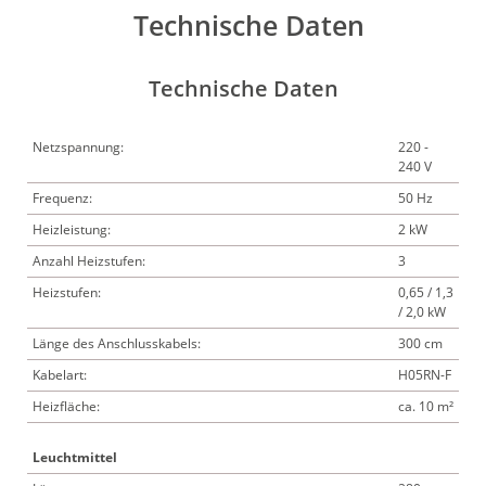
Technische Daten
Technische Daten
Netzspannung:
220 -
240 V
Frequenz:
50 Hz
Heizleistung:
2 kW
Anzahl Heizstufen:
3
Heizstufen:
0,65 / 1,3
/ 2,0 kW
Länge des Anschlusskabels:
300 cm
Kabelart:
H05RN-F
Heizfläche:
ca. 10 m²
Leuchtmittel