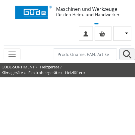
Maschinen und Werkzeuge
für den Heim- und Handwerker
GÜDE-SORTIMENT
»
Heizgeräte /
Klimageräte
»
Elektroheizgeräte
»
Heizlüfter
»