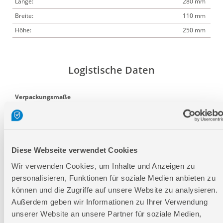
Länge:
280 mm
Breite:
110 mm
Höhe:
250 mm
Logistische Daten
Verpackungsmaße
Länge
285 mm
Breite
110 mm
Höhe
255 mm
Diese Webseite verwendet Cookies
Wir verwenden Cookies, um Inhalte und Anzeigen zu
Nettogewicht:
0,864 kg
personalisieren, Funktionen für soziale Medien anbieten zu
Bruttogewicht:
1,07 kg
können und die Zugriffe auf unsere Website zu analysieren.
GTIN:
4015671197719
Außerdem geben wir Informationen zu Ihrer Verwendung
Artikelnummer:
73050
unserer Website an unsere Partner für soziale Medien,