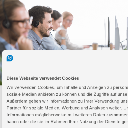
Diese Webseite verwendet Cookies
Wir verwenden Cookies, um Inhalte und Anzeigen zu personal
soziale Medien anbieten zu können und die Zugriffe auf unse
Technischer Service
Außerdem geben wir Informationen zu Ihrer Verwendung uns
Partner für soziale Medien, Werbung und Analysen weiter. U
Bei Fragen rund um unsere Produkte und Anwendungen
Informationen möglicherweise mit weiteren Daten zusammen, d
Montag - Freitag
haben oder die sie im Rahmen Ihrer Nutzung der Dienste g
09:00 - 17:00