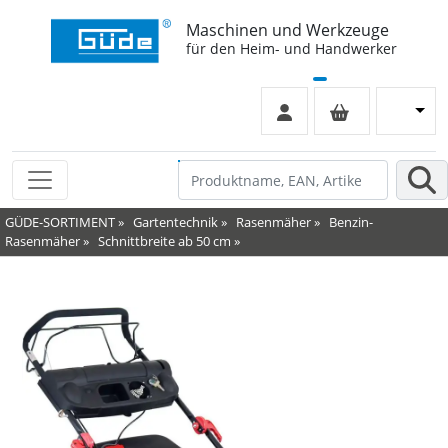
Maschinen und Werkzeuge
für den Heim- und Handwerker
GÜDE-SORTIMENT
»
Gartentechnik
»
Rasenmäher
»
Benzin-
Rasenmäher
»
Schnittbreite ab 50 cm
»