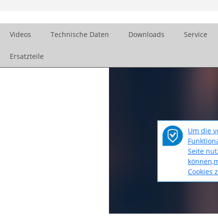
Videos
Technische Daten
Downloads
Service
Ersatzteile
Um die v
Funktiona
Seite nu
können,m
Cookies 