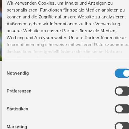
Wir verwenden Cookies, um Inhalte und Anzeigen zu
personalisieren, Funktionen für soziale Medien anbieten zu
können und die Zugriffe auf unsere Website zu analysieren.
Außerdem geben wir Informationen zu Ihrer Verwendung
unserer Website an unsere Partner für soziale Medien,
Werbung und Analysen weiter. Unsere Partner führen diese
Informationen möglicherweise mit weiteren Daten zusammen
die Sie ihnen bereitgestellt haben oder die sie im Rahmen
Ihrer Nutzung der Dienste gesammelt haben.
Einwilligungsauswahl
Technischer Service
Notwendig
Bei Fragen rund um unsere Produkte und Anwendungen
Präferenzen
Montag - Freitag
09:00 - 17:00
Samstag
Statistiken
Geschlossen
Telefon: +49 (0)7904-700360
Telefax: +49 (0)7904-70051999
Marketing