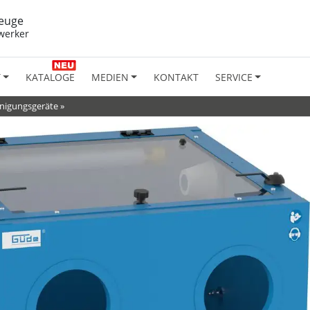
euge
werker
T
KATALOGE
MEDIEN
KONTAKT
SERVICE
inigungsgeräte
»