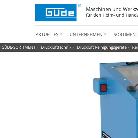
Maschinen und Werkz
für den Heim- und Hand
AKTUELLES
UNTERNEHMEN
SORTIMEN
GÜDE-SORTIMENT
»
Drucklufttechnik
»
Druckluft Reinigungsgeräte
»
Re