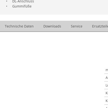
•
DL-Anschluss
•
Gummifüße
Technische Daten
Downloads
Service
Ersatzteil
m
A
L
K
K