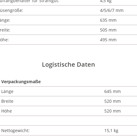
uffangbehälter für Strahlgut:
4,5 kg
üsengröße:
4/5/6/7 mm
änge:
635 mm
reite:
505 mm
öhe:
495 mm
Logistische Daten
Verpackungsmaße
Länge
645 mm
Breite
520 mm
Höhe
520 mm
Nettogewicht:
15,1 kg