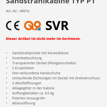
Sandstrahlkabine TYP P1
Art.-Nr.:
40016
Dieser Artikel ist nicht mehr im Sortiment.
•
Sandstrahlpistole mit Keramikdüse
•
Innenbeleuchtung
•
Transparenter Deckel (Plexiglasscheibe)
•
5 Ersatzfolien
•
Fest verbundene Handschuhe
•
Umlaufende Dichtungen im Deckel mit Drehverschluss
•
2 Abluftöffnungen
•
Ablagegitter in der Kabine
•
Auffangbehälter ca. 4,5 kg
•
Fixiertes Ansaugrohr
•
Ablassöffnung