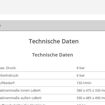
e
Technische Daten
Technische Daten
ax. Druck:
8 bar
rbeitsdruck:
6 bar
uftbedarf:
150 l/min
abinenmaße innen LxBxH:
580 x 475 x 330 
abinenmaße außen LxBxH:
590 x 485 x 490 