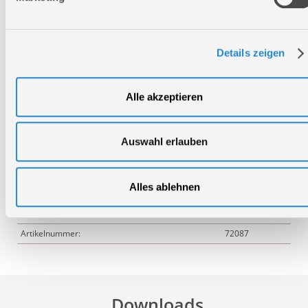
Logistische Daten
Details zeigen
Verpackungsmaße
Länge
590 mm
Alle akzeptieren
Breite
390 mm
Höhe
445 mm
Auswahl erlauben
Nettogewicht:
7,55 kg
Alles ablehnen
Bruttogewicht:
8,01 kg
GTIN:
4015671801265
Artikelnummer:
72087
Downloads