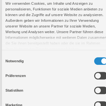
Eingangsspannung:
100 -
Wir verwenden Cookies, um Inhalte und Anzeigen zu
240 V
personalisieren, Funktionen für soziale Medien anbieten zu
Aufnahmeleistung:
80 W
können und die Zugriffe auf unsere Website zu analysieren.
Frequenz Ladegerät:
50 - 60
Außerdem geben wir Informationen zu Ihrer Verwendung
Hz
unserer Website an unsere Partner für soziale Medien,
Ausgangsspannung:
18 V
Werbung und Analysen weiter. Unsere Partner führen diese
Informationen möglicherweise mit weiteren Daten zusammen
Ausgangsstrom:
3000 mA
die Sie ihnen bereitgestellt haben oder die sie im Rahmen
Ausgangsstrom:
3 A
Ihrer Nutzung der Dienste gesammelt haben.
Schutzklasse Ladegerät:
II
Einwilligungsauswahl
Notwendig
Länge Koffer:
595 mm
Breite Koffer:
345 mm
Präferenzen
Höhe Koffer:
355 mm
Länge:
595 mm
Statistiken
Breite:
345 mm
Höhe:
355 mm
Marketing