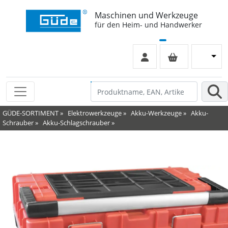
Maschinen und Werkzeuge
für den Heim- und Handwerker
GÜDE-SORTIMENT
»
Elektrowerkzeuge
»
Akku-Werkzeuge
»
Akku-
Schrauber
»
Akku-Schlagschrauber
»