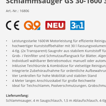
Schlammsauger GS 30-1600 3
Art.-Nr.:
16806
•
Leistungsstarke 1600 W Motorleistung für effiziente Reinig
•
hochwertiger Kunststoffbehälter mit 30 l Fassungsvolumen
•
4-tlg. (2x Transparent) Saugrohr aus stabilem Kunststoff fü
•
Grob- / Feinfilter und Schmutzauffangsack für Blätter, Alge
•
Individuell wählbarer Betriebsmodus: manuell oder automa
•
Inklusive Teichbürste & Kombidüse für vielseitige Reinig
•
Integrierte Zubehöraufnahme für ordentliche Aufbewahru
•
Vier Lenkrollen für hohe Mobilität und stabilen Stand
•
4 Meter langes Anschlusskabel für große Reichweite
•
Ideal für Teichschlamm, Poolverschmutzungen, Grobschmut
Lieferumfang:
Schlammsauger, 4 m Saugschlauch, 1,5 m Ablaufschlauch, 4-tlg.