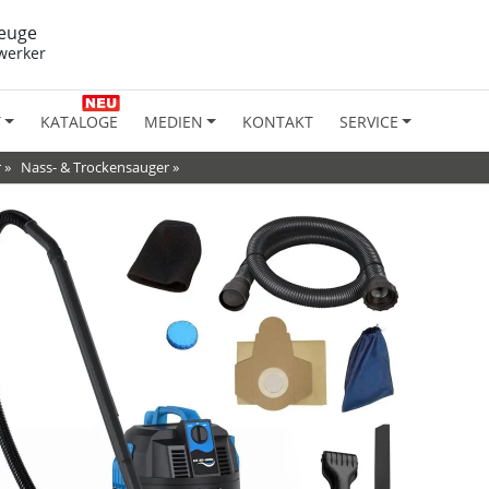
euge
werker
T
KATALOGE
MEDIEN
KONTAKT
SERVICE
r
»
Nass- & Trockensauger
»