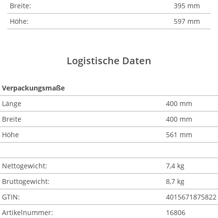
Breite:
395 mm
Höhe:
597 mm
Logistische Daten
Verpackungsmaße
Länge
400 mm
Breite
400 mm
Höhe
561 mm
Nettogewicht:
7,4 kg
Bruttogewicht:
8,7 kg
GTIN:
4015671875822
Artikelnummer:
16806