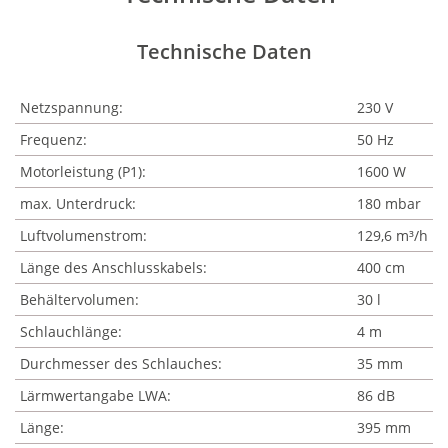
Technische Daten
Netzspannung:
230 V
Frequenz:
50 Hz
Motorleistung (P1):
1600 W
max. Unterdruck:
180 mbar
Luftvolumenstrom:
129,6 m³/h
Länge des Anschlusskabels:
400 cm
Behältervolumen:
30 l
Schlauchlänge:
4 m
Durchmesser des Schlauches:
35 mm
Lärmwertangabe LWA:
86 dB
Länge:
395 mm