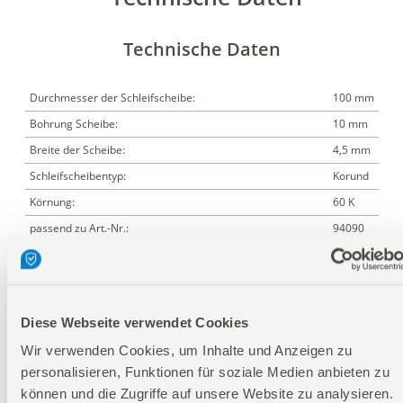
Technische Daten
Durchmesser der Schleifscheibe:
100 mm
Bohrung Scheibe:
10 mm
Breite der Scheibe:
4,5 mm
Schleifscheibentyp:
Korund
Körnung:
60 K
passend zu Art.-Nr.:
94090
Länge:
100 mm
Breite:
100 mm
Höhe:
5 mm
Diese Webseite verwendet Cookies
Wir verwenden Cookies, um Inhalte und Anzeigen zu
personalisieren, Funktionen für soziale Medien anbieten zu
Logistische Daten
können und die Zugriffe auf unsere Website zu analysieren.