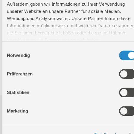
Außerdem geben wir Informationen zu Ihrer Verwendung
Verpackungsmaße
unserer Website an unsere Partner für soziale Medien,
Länge
170 mm
Werbung und Analysen weiter. Unsere Partner führen diese
Breite
100 mm
Informationen möglicherweise mit weiteren Daten zusammen
die Sie ihnen bereitgestellt haben oder die sie im Rahmen
Höhe
6 mm
Ihrer Nutzung der Dienste gesammelt haben.
Einwilligungsauswahl
Nettogewicht:
0,07 kg
Notwendig
Bruttogewicht:
0,08 kg
GTIN:
4015671940926
Präferenzen
Artikelnummer:
94092
Statistiken
Downloads
Marketing
Produktinformation