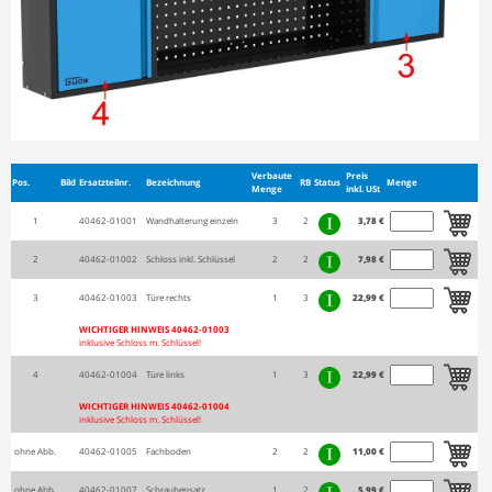
Verbaute
Preis
Pos.
Bild
Ersatzteilnr.
Bezeichnung
RB
Status
Menge
Menge
inkl. USt
1
40462-01001
Wandhalterung einzeln
3
2
3,78 €
2
40462-01002
Schloss inkl. Schlüssel
2
2
7,98 €
3
40462-01003
Türe rechts
1
3
22,99 €
WICHTIGER HINWEIS 40462-01003
inklusive Schloss m. Schlüssel!
4
40462-01004
Türe links
1
3
22,99 €
WICHTIGER HINWEIS 40462-01004
inklusive Schloss m. Schlüssel!
ohne Abb.
40462-01005
Fachboden
2
2
11,00 €
ohne Abb.
40462-01007
Schraubensatz
1
2
5,99 €