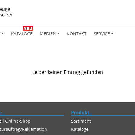
euge
werker
T
KATALOGE
MEDIEN
KONTAKT
SERVICE
Leider keinen Eintrag gefunden
e
Produkt
eil Online-Shop
Sortiment
turauftrag/Reklamation
Kataloge