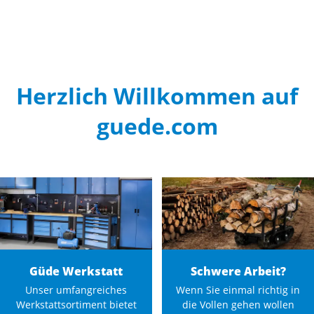
Herzlich Willkommen auf
guede.com
Güde Werkstatt
Schwere Arbeit?
Unser umfangreiches
Wenn Sie einmal richtig in
Werkstattsortiment bietet
die Vollen gehen wollen