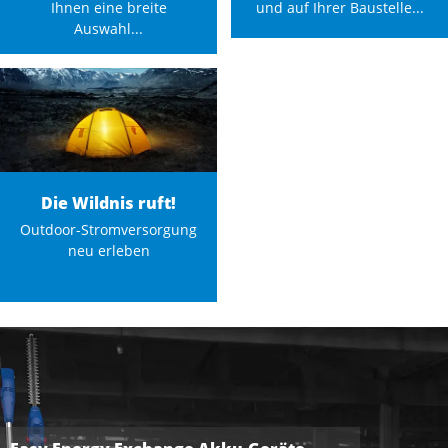
Ihnen eine breite
und auf Ihrer Baustelle...
Auswahl...
Die Wildnis ruft!
Outdoor-Stromversorgung
neu erleben