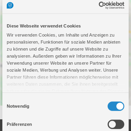
Um die volle
Funktionalität unserer
Seite nutzen zu
Diese Webseite verwendet Cookies
können,müssen die Sie
Wir verwenden Cookies, um Inhalte und Anzeigen zu
Cookies zulassen.
personalisieren, Funktionen für soziale Medien anbieten
zu können und die Zugriffe auf unsere Website zu
analysieren. Außerdem geben wir Informationen zu Ihrer
Verwendung unserer Website an unsere Partner für
soziale Medien, Werbung und Analysen weiter. Unsere
Partner führen diese Informationen möglicherweise mit
weiteren Daten zusammen, die Sie ihnen bereitgestellt
haben oder die sie im Rahmen Ihrer Nutzung der Dienste
gesammelt haben.
Einwilligungsauswahl
Notwendig
Präferenzen
Unternehmen
Service