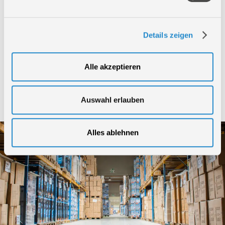
Güde Niederlande - Machine Service Noord
Güde Kroatien - Trisa d.o.o.
Güde Slowenien - Trisa d.o.o.
Details zeigen
Tochterunternehmen:
Güde Österreich - GÜDE GmbH & Co. KG
Alle akzeptieren
Güde Tschechien - Güde CZECH s.r.o.
Güde Ungarn - Güde Hungary Kft.
Güde Rumänien - Güde Hungary Kft.
Auswahl erlauben
Güde Slowakei mit Produktion - Güde Slovakia s.r.o.
Alles ablehnen