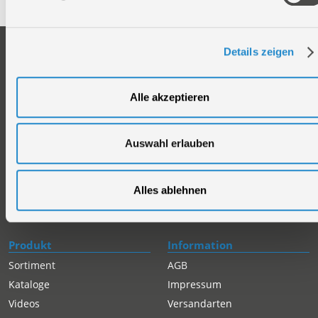
Unternehmen
Service
Details zeigen
Firmengeschichte
Ersatzteil Online-Shop
Über uns
Reparaturauftrag/Reklamation
Alle akzeptieren
Werksverkauf
Servicepartner-International
Händlersuche
Rückgabe gekaufter Artikel
Auswahl erlauben
Servicepartner-International
Autorisierter Internetpartner
Karriere
Alles ablehnen
Offene Stellen
Produkt
Information
Sortiment
AGB
Kataloge
Impressum
Videos
Versandarten