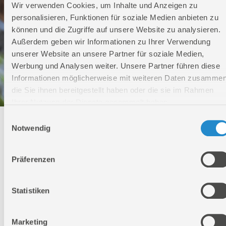
Wir verwenden Cookies, um Inhalte und Anzeigen zu
personalisieren, Funktionen für soziale Medien anbieten zu
können und die Zugriffe auf unsere Website zu analysieren.
Außerdem geben wir Informationen zu Ihrer Verwendung
unserer Website an unsere Partner für soziale Medien,
Werbung und Analysen weiter. Unsere Partner führen diese
Informationen möglicherweise mit weiteren Daten zusammen
die Sie ihnen bereitgestellt haben oder die sie im Rahmen
Ihrer Nutzung der Dienste gesammelt haben.
Einwilligungsauswahl
Technischer Service
Notwendig
Bei Fragen rund um unsere Produkte und Anwendungen
Präferenzen
Montag - Freitag
09:00 - 17:00
Samstag
Statistiken
Geschlossen
Telefon: +49 (0)7904-700360
Telefax: +49 (0)7904-70051999
Marketing