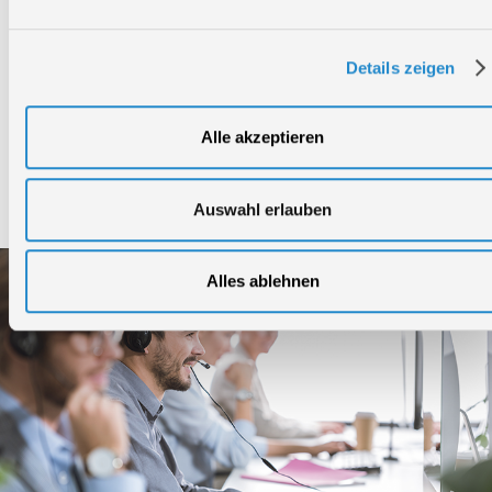
Bruttogewicht:
0,774 kg
GTIN:
4015671407863
Details zeigen
Artikelnummer:
40786
Alle akzeptieren
Service
Auswahl erlauben
Alles ablehnen