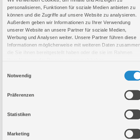
Stanzung:
10 x 10
mm
personalisieren, Funktionen für soziale Medien anbieten zu
können und die Zugriffe auf unsere Website zu analysieren.
Ausladung:
153 mm
Außerdem geben wir Informationen zu Ihrer Verwendung
VE OVP:
1 Stk.
unserer Website an unsere Partner für soziale Medien,
Länge:
342 mm
Werbung und Analysen weiter. Unsere Partner führen diese
Breite:
153 mm
Informationen möglicherweise mit weiteren Daten zusammen
Höhe:
50 mm
die Sie ihnen bereitgestellt haben oder die sie im Rahmen
Ihrer Nutzung der Dienste gesammelt haben.
Einwilligungsauswahl
Logistische Daten
Notwendig
Verpackungsmaße
Präferenzen
Länge
342 mm
Breite
153 mm
Statistiken
Höhe
50 mm
Marketing
Nettogewicht:
0,764 kg