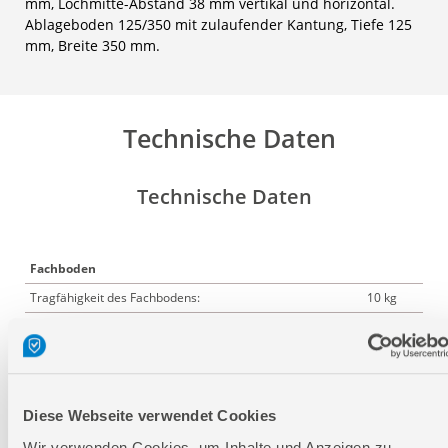
mm, Lochmitte-Abstand 38 mm vertikal und horizontal.
Ablageboden 125/350 mit zulaufender Kantung, Tiefe 125
mm, Breite 350 mm.
Technische Daten
Technische Daten
Fachboden
Tragfähigkeit des Fachbodens:
10 kg
Farbton grau:
RAL
9006
Lochmatrix:
38 x 38
Diese Webseite verwendet Cookies
mm
Wir verwenden Cookies, um Inhalte und Anzeigen zu