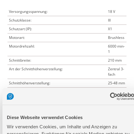
Versorgungsspannung:
18 V
Schutzklasse:
III
Schutzart (IP):
X1
Motorart:
Brushless
Motordrehzahl:
6000 min-
1
Schnittbreite:
210 mm
Art der Schnitthöhenverstellung:
Zentral 3-
fach
Schnitthöhenverstellung:
25-48 mm
Reifengröße Hinten:
60 mm
Reifengröße Vorne:
152 mm
passende Akkus:
58550
Akkupack
Diese Webseite verwendet Cookies
AP 18-20
P
Wir verwenden Cookies, um Inhalte und Anzeigen zu
58552
personalisieren, Funktionen für soziale Medien anbieten zu