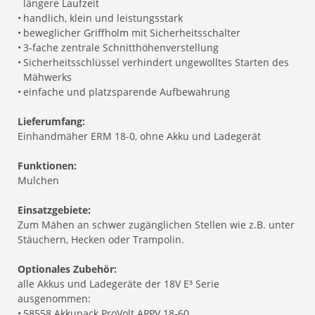
längere Laufzeit
•
handlich, klein und leistungsstark
•
beweglicher Griffholm mit Sicherheitsschalter
•
3-fache zentrale Schnitthöhenverstellung
•
Sicherheitsschlüssel verhindert ungewolltes Starten des
Mähwerks
•
einfache und platzsparende Aufbewahrung
Lieferumfang:
Einhandmäher ERM 18-0, ohne Akku und Ladegerät
Funktionen:
Mulchen
Einsatzgebiete:
Zum Mähen an schwer zugänglichen Stellen wie z.B. unter
Stäuchern, Hecken oder Trampolin.
Optionales Zubehör:
alle Akkus und Ladegeräte der 18V E³ Serie
ausgenommen:
•
58558 Akkupack ProVolt APPV 18-60