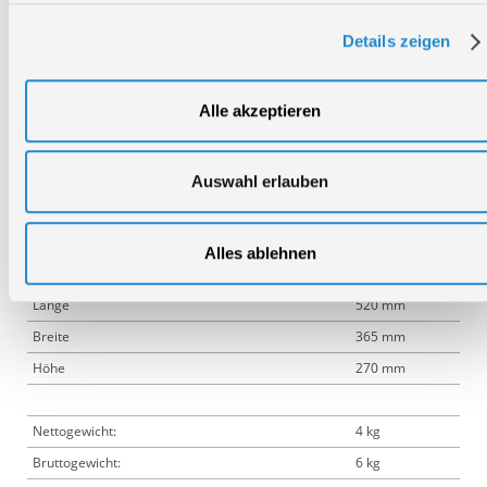
Pro
Lärmwertangabe LWA:
86 dB
Details zeigen
Länge:
412 mm
Breite:
337 mm
Alle akzeptieren
Höhe:
1.160 mm
Auswahl erlauben
Logistische Daten
Alles ablehnen
Verpackungsmaße
Länge
520 mm
Breite
365 mm
Höhe
270 mm
Nettogewicht:
4 kg
Bruttogewicht:
6 kg