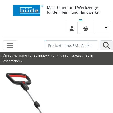
Maschinen und Werkzeuge
für den Heim- und Handwerker
GÜDE-SORTIMENT
»
Akkutechnik
»
18V E³
»
Garten
»
Akku
Rasenmäher
»