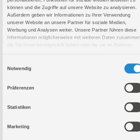
Akkupack
können und die Zugriffe auf unsere Website zu analysieren.
AP 18-30
P
Außerdem geben wir Informationen zu Ihrer Verwendung
58554
unserer Website an unsere Partner für soziale Medien,
Akkupack
Werbung und Analysen weiter. Unsere Partner führen diese
AP 18-40
P
Informationen möglicherweise mit weiteren Daten zusammen
passende Ladegeräte:
58561
die Sie ihnen bereitgestellt haben oder die sie im Rahmen
Ladegerät
Ihrer Nutzung der Dienste gesammelt haben.
LG 18-05
II
Einwilligungsauswahl
58548
Notwendig
Ladegerät
LG 18-23
58547
Präferenzen
Ladegerät
LG 18-30
58549
Ladegerät
Statistiken
LG 2-18-
30
58538
Marketing
Ladegerät
LG 18-80