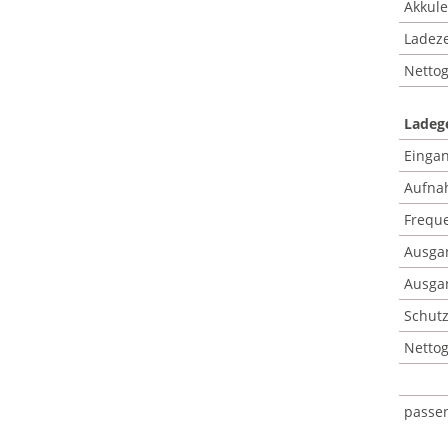
Akkule
Ladeze
Nettog
Ladeg
Einga
Aufna
Freque
Ausga
Ausga
Schutz
Nettog
passe