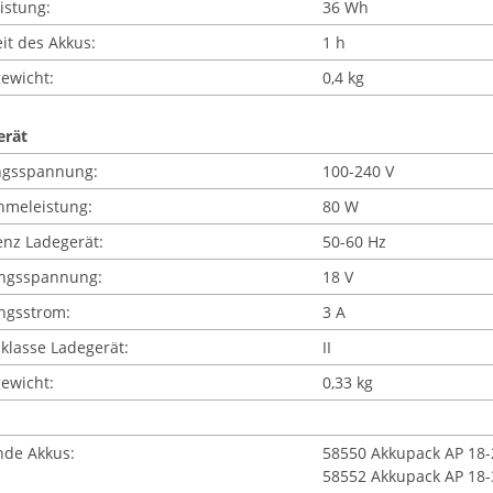
istung:
36 Wh
it des Akkus:
1 h
ewicht:
0,4 kg
erät
ngsspannung:
100-240 V
hmeleistung:
80 W
nz Ladegerät:
50-60 Hz
ngsspannung:
18 V
ngsstrom:
3 A
klasse Ladegerät:
II
ewicht:
0,33 kg
nde Akkus:
58550 Akkupack AP 18-
58552 Akkupack AP 18-