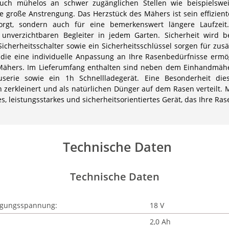
 auch mühelos an schwer zugänglichen Stellen wie beispielsw
roße Anstrengung. Das Herzstück des Mähers ist sein effizienter
sorgt, sondern auch für eine bemerkenswert längere Laufzeit
unverzichtbaren Begleiter in jedem Garten. Sicherheit wird b
icherheitsschalter sowie ein Sicherheitsschlüssel sorgen für zusät
 die eine individuelle Anpassung an Ihre Rasenbedürfnisse ermögl
ähers. Im Lieferumfang enthalten sind neben dem Einhandmähe
userie sowie ein 1h Schnellladegerät. Eine Besonderheit die
in zerkleinert und als natürlichen Dünger auf dem Rasen verteil
, leistungsstarkes und sicherheitsorientiertes Gerät, das Ihre Rase
Technische Daten
Technische Daten
rgungsspannung:
18 V
2,0 Ah