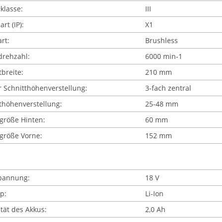
klasse:
III
rt (IP):
X1
rt:
Brushless
drehzahl:
6000 min-1
tbreite:
210 mm
r Schnitthöhenverstellung:
3-fach zentral
thöhenverstellung:
25-48 mm
größe Hinten:
60 mm
größe Vorne:
152 mm
pannung:
18 V
p:
Li-Ion
tät des Akkus:
2,0 Ah