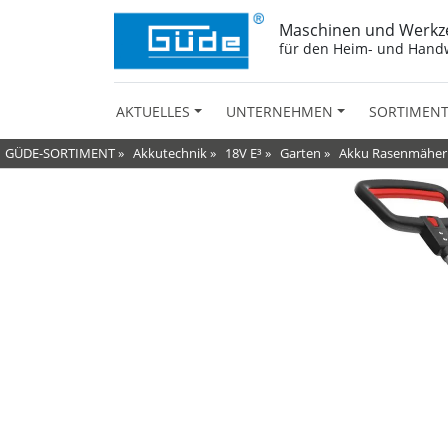
Maschinen und Werkz
für den Heim- und Hand
AKTUELLES
UNTERNEHMEN
SORTIMEN
GÜDE-SORTIMENT
»
Akkutechnik
»
18V E³
»
Garten
»
Akku Rasenmäher