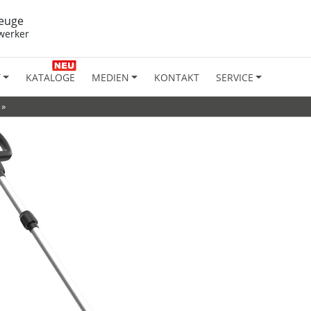
euge
werker
T
KATALOGE
MEDIEN
KONTAKT
SERVICE
»