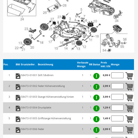
Verbaute
Preis
Pos.
Bild
Ersatzteilnr.
Bezeichnung
RB
Status
Menge
Menge
inkl. USt
1
58473-01001
Stift 58x8mm
1
1
0,99 €
2
58473-01002
Feder Höhenverstellung
1
1
2,99 €
3
58471-01003
Stange Höhenverstellung hinten
1
1
3,99 €
4
58473-01004
Druckplatte
1
1
1,29 €
5
58473-01005
Griffstange Höhenverstellung
1
1
1,49 €
6
58473-01006
Feder
1
1
2,99 €