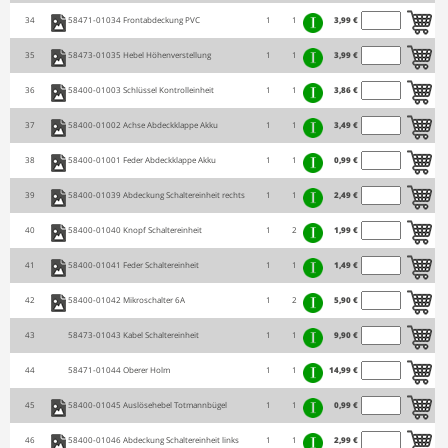
34
58471-01034
Frontabdeckung PVC
1
1
3,99 €
35
58473-01035
Hebel Höhenverstellung
1
1
3,99 €
36
58400-01003
Schlüssel Kontrolleinheit
1
1
3,86 €
37
58400-01002
Achse Abdeckklappe Akku
1
1
3,49 €
38
58400-01001
Feder Abdeckklappe Akku
1
1
0,99 €
39
58400-01039
Abdeckung Schaltereinheit rechts
1
1
2,49 €
40
58400-01040
Knopf Schaltereinheit
1
2
1,99 €
41
58400-01041
Feder Schaltereinheit
1
1
1,49 €
42
58400-01042
Mikroschalter 6A
1
2
5,90 €
43
58473-01043
Kabel Schaltereinheit
1
1
9,90 €
44
58471-01044
Oberer Holm
1
1
14,99 €
45
58400-01045
Auslösehebel Totmannbügel
1
1
0,99 €
46
58400-01046
Abdeckung Schaltereinheit links
1
1
2,99 €