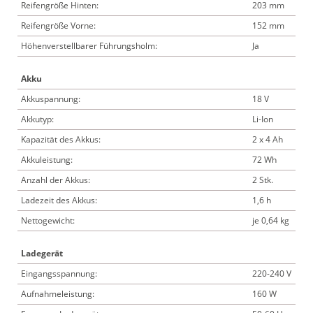
Reifengröße Hinten:
203 mm
Reifengröße Vorne:
152 mm
Höhenverstellbarer Führungsholm:
Ja
Akku
Akkuspannung:
18 V
Akkutyp:
Li-Ion
Kapazität des Akkus:
2 x 4 Ah
Akkuleistung:
72 Wh
Anzahl der Akkus:
2 Stk.
Ladezeit des Akkus:
1,6 h
Nettogewicht:
je 0,64 kg
Ladegerät
Eingangsspannung:
220-240 V
Aufnahmeleistung:
160 W