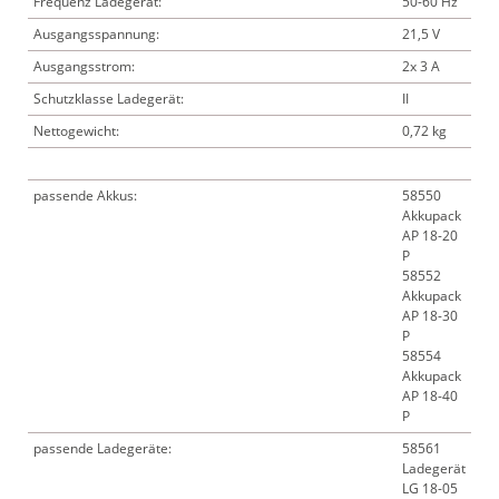
Frequenz Ladegerät:
50-60 Hz
Ausgangsspannung:
21,5 V
Ausgangsstrom:
2x 3 A
Schutzklasse Ladegerät:
II
Nettogewicht:
0,72 kg
passende Akkus:
58550
Akkupack
AP 18-20
P
58552
Akkupack
AP 18-30
P
58554
Akkupack
AP 18-40
P
passende Ladegeräte:
58561
Ladegerät
LG 18-05