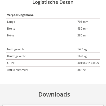
Logistische Daten
Verpackungsmaße
Länge
705 mm
Breite
435 mm
Höhe
380 mm
Nettogewicht:
14,2 kg
Bruttogewicht:
16,8 kg
GTIN:
4015671574695
Artikelnummer:
58470
Downloads