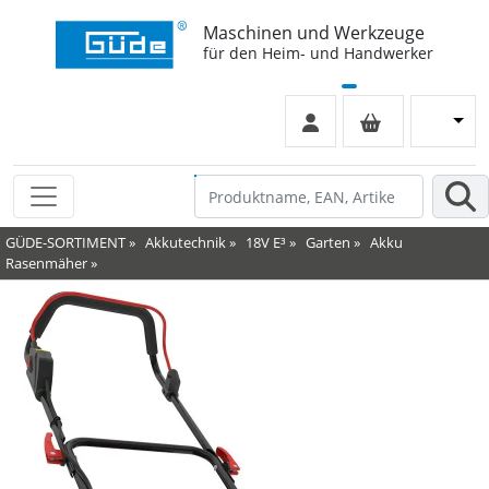
Maschinen und Werkzeuge
für den Heim- und Handwerker
GÜDE-SORTIMENT
»
Akkutechnik
»
18V E³
»
Garten
»
Akku
Rasenmäher
»