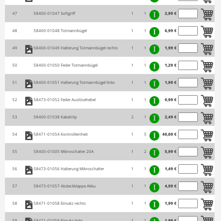
47
58400-01047
Softgriff
1
1
2,99 €
48
58400-01048
Totmannbügel
1
1
6,99 €
49
58400-01049
Halterung Totmannbügel rechts
1
1
1,99 €
50
58400-01050
Feder Totmannbügel
1
1
1,29 €
51
58400-01051
Halterung Totmannbügel links
1
1
1,99 €
52
58473-01052
Feder Auslösehebel
1
1
0,99 €
53
58400-01038
Kabelclip
2
1
2,49 €
54
58471-01054
Kontrolleinheit
1
5
40,00 €
55
58400-01005
Mikroschalter 20A
1
2
5,99 €
56
58473-01056
Halterung Mikroschalter
1
1
1,49 €
57
58473-01057
Abdeckklappe Akku
1
1
4,99 €
58
58471-01058
Einsatz rechts
1
1
1,99 €
59
58471-01059
Einsatz links
1
1
1,99 €