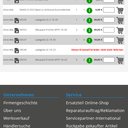
ohne Abb.
58400-01053
Band zu Schlüssel Kontrolleinheit
1
1
0,99 €
ohne Abb.
58549
Ladegerät LG 2-18-30
1
0
39,95 €
ohne Abb.
58554
Akkupack ProVolt APPV 18-40
2
0
49,94 €
ohne Abb.
58547
Ladegerät LG 18-30
0
0
19,94 €
ohne Abb.
58548
Ladegerät LG 18-23
Dieses Ersatzteil ist leider nicht mehr lieferbar.
ohne Abb.
58550
Akkupack ProVolt APPV 18-20
0
0
29,95 €
Unternehmen
Service
Firmengeschichte
Ersatzteil Online-Shop
Über uns
Reparaturauftrag/Reklamation
Werksverkauf
Servicepartner-International
Händlersuche
Rückgabe gekaufter Artikel