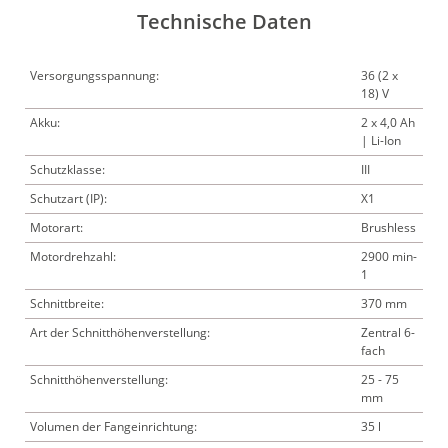
Technische Daten
Versorgungsspannung:
36 (2 x
18) V
Akku:
2 x 4,0 Ah
| Li-Ion
Schutzklasse:
III
Schutzart (IP):
X1
Motorart:
Brushless
Motordrehzahl:
2900 min-
1
Schnittbreite:
370 mm
Art der Schnitthöhenverstellung:
Zentral 6-
fach
Schnitthöhenverstellung:
25 - 75
mm
Volumen der Fangeinrichtung:
35 l