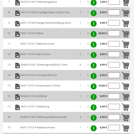
7
58473-01007
Verbindungsblock
1
1
1,49 €
8
58473-01008
Unterlegscheibe 16x8,5x1mm
2
1
0,99 €
9
58471-01009
Stange Höhenverstellung vorne
1
1
3,99 €
10
58471-01010
Motor
1
3
29,99 €
11
58471-01011
Radachse vorne
1
1
7,98 €
12
58471-01012
Rad 152mm
2
1
6,99 €
13
58400-01021
Sicherungsring Ø20x1,5mm
4
1
0,99 €
14
58473-01014
Schraube M10x23
1
1
0,99 €
15
58471-01015
Ersatzmesser 370mm
1
1
14,95 €
16
58400-01014
Lüfterrad
1
1
6,99 €
17
58471-01017
Abdeckung
1
1
2,99 €
18
58400-01025
Halterung Radachse einzeln
4
1
3,99 €
19
58471-01019
Radachse hinten
1
1
6,99 €