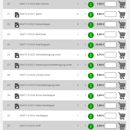
20
58471-01020
Rad 203mm
2
1
7,98 €
21
58473-01021
Splint
6
1
0,99 €
22
58473-01022
Abdeckkappe
4
1
0,99 €
23
58471-01023
Mulchkeil
1
1
6,99 €
24
58471-01024
Grasfangsack
1
1
29,90 €
25
58473-01025
Holmbefestigung unten
2
3
4,75 €
27
58473-01027
Halterung Holmbefestigung unten
2
1
1,49 €
28
58471-01028
Unterer Holm
1
1
9,98 €
29
58473-01029
Holmbefestigung oben
2
2
3,99 €
30
58471-01030
Achse Heckklappe
1
1
2,99 €
31
58473-01031
Feder Heckklappe
1
1
1,99 €
32
58471-01032
Heckklappe
1
1
5,99 €
33
58473-01033
Griff
1
1
2,99 €