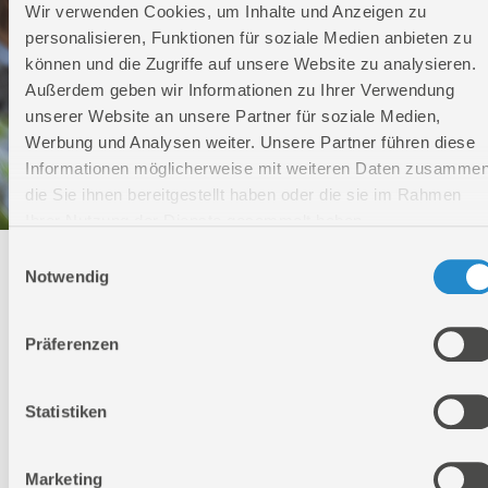
Wir verwenden Cookies, um Inhalte und Anzeigen zu
personalisieren, Funktionen für soziale Medien anbieten zu
können und die Zugriffe auf unsere Website zu analysieren.
Außerdem geben wir Informationen zu Ihrer Verwendung
unserer Website an unsere Partner für soziale Medien,
Werbung und Analysen weiter. Unsere Partner führen diese
Informationen möglicherweise mit weiteren Daten zusammen
die Sie ihnen bereitgestellt haben oder die sie im Rahmen
Ihrer Nutzung der Dienste gesammelt haben.
Einwilligungsauswahl
Technischer Service
Notwendig
Bei Fragen rund um unsere Produkte und Anwendungen
Präferenzen
Montag - Freitag
09:00 - 17:00
Samstag
Statistiken
Geschlossen
Telefon: +49 (0)7904-700360
Telefax: +49 (0)7904-70051999
Marketing