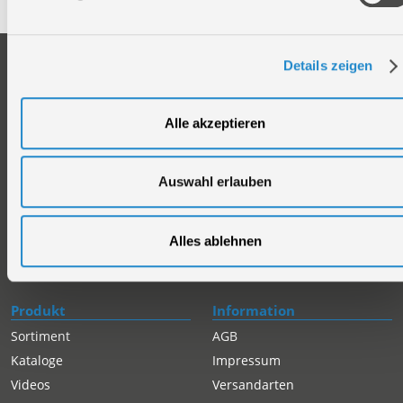
Unternehmen
Service
Details zeigen
Firmengeschichte
Ersatzteil Online-Shop
Über uns
Reparaturauftrag/Reklamation
Alle akzeptieren
Werksverkauf
Servicepartner-International
Händlersuche
Rückgabe gekaufter Artikel
Auswahl erlauben
Servicepartner-International
Autorisierter Internetpartner
Karriere
Alles ablehnen
Offene Stellen
Produkt
Information
Sortiment
AGB
Kataloge
Impressum
Videos
Versandarten