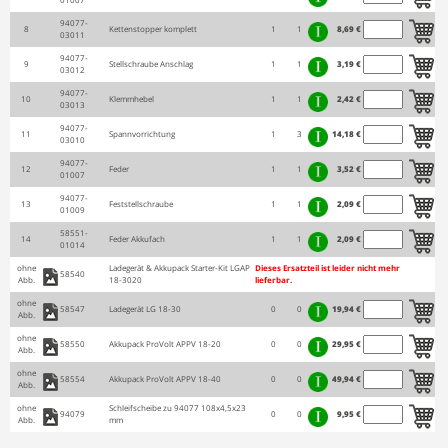
94077-
8
Kettenstopper komplett
1
1
8,69 €
03011
94077-
9
Stellschraube Anschlag
1
1
3,19 €
03012
94077-
10
Klemmhebel
1
1
2,42 €
03013
94077-
11
Spannvorrichtung
1
3
14,18 €
03010
94077-
12
Feder
1
1
3,52 €
01007
94077-
13
Feststellschraube
1
1
2,09 €
01009
58551-
14
Feder Akkufach
1
1
2,09 €
01014
ohne
Ladegerät & Akkupack Starter-Kit LGAP
Dieses Ersatzteil ist leider nicht mehr
58540
Abb.
18-3020
lieferbar.
ohne
58547
Ladegerät LG 18-30
0
0
19,94 €
Abb.
ohne
58550
Akkupack ProVolt APPV 18-20
0
0
29,95 €
Abb.
ohne
58554
Akkupack ProVolt APPV 18-40
0
0
49,94 €
Abb.
ohne
Schleifscheibe zu 94077 108x4,5x23
94079
0
0
9,95 €
Abb.
mm