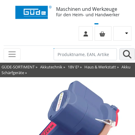
Maschinen und Werkzeuge
für den Heim- und Handwerker
GÜDE-SORTIMENT
»
Akkutechnik
»
18V E³
»
Haus & Werkstatt
»
Akku
Schärfgeräte
»