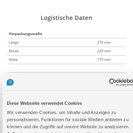
Logistische Daten
Verpackungsmaße
Länge
270 mm
Breite
220 mm
Höhe
175 mm
Nettogewicht:
1,657 kg
Bruttogewicht:
2,342 kg
GTIN:
4015671719980
Artikelnummer:
58551
Diese Webseite verwendet Cookies
Wir verwenden Cookies, um Inhalte und Anzeigen zu
personalisieren, Funktionen für soziale Medien anbieten zu
können und die Zugriffe auf unsere Website zu analysieren.