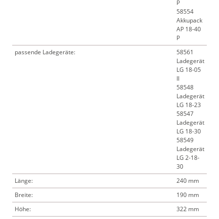
P
58554
Akkupack
AP 18-40
P
passende Ladegeräte:
58561
Ladegerät
LG 18-05
II
58548
Ladegerät
LG 18-23
58547
Ladegerät
LG 18-30
58549
Ladegerät
LG 2-18-
30
Länge:
240 mm
Breite:
190 mm
Höhe:
322 mm