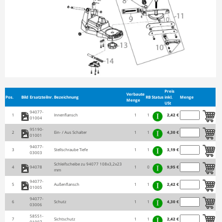
Preis
Verbaute
Pos.
Bild
Ersatzteilnr.
Bezeichnung
RB
Status
inkl.
Menge
Menge
USt
94077-
1
Innenflansch
1
1
2,42 €
01004
95190-
2
Ein- / Aus Schalter
1
1
4,30 €
01001
94077-
3
Stellschraube Tiefe
1
1
3,19 €
03003
Schleifscheibe zu 94077 108x3,2x23
4
94078
1
0
9,95 €
mm
94077-
5
Außenflansch
1
1
2,42 €
01005
94077-
6
Schutz
1
1
4,30 €
03006
58551-
7
Sichtschutz
1
1
2,42 €
01007