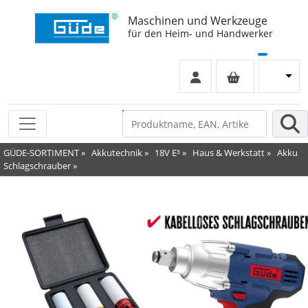
Maschinen und Werkzeuge
für den Heim- und Handwerker
GÜDE-SORTIMENT
»
Akkutechnik
»
18V E³
»
Haus & Werkstatt
»
Akku
Schlagschrauber
»