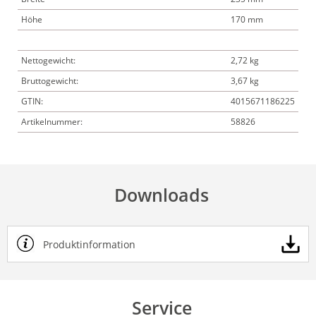
Höhe
170 mm
Nettogewicht:
2,72 kg
Bruttogewicht:
3,67 kg
GTIN:
4015671186225
Artikelnummer:
58826
Downloads
Produktinformation
Service