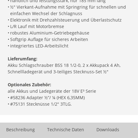
•
handlich und leistungsstark, nur 185 mm lang
•
½" Vierkant-Aufnahme mit Springring für schnellen und
einfachen Wechsel der Schlagnuss
•
Elektronik mit Drehzahlsteuerung und Überlastschutz
•
L/R Lauf mit Motorbremse
•
robustes Aluminium-Getriebegehäuse
•
Softgrip Auflage für sicheres Arbeiten
•
integriertes LED-Arbeitslicht
Lieferumfang:
Akku Schlagschrauber BSS 18 1/2-0, 2 x Akkupack 4 Ah,
Schnellladegerät und 3-teiliges Stecknuss-Set ½"
Optionales Zubehör:
alle Akkus und Ladegeräte der 18V E³ Serie
•
#58236 Adapter ½”/ ¼ (HEX 6,35MM)
•
#75131 Stecknüsse 1/2" 3TLG.
Beschreibung
Technische Daten
Downloads