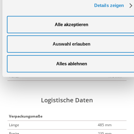
58547
Details zeigen
Ladegerät
LG 18-30
58549
Alle akzeptieren
Ladegerät
LG 2-18-
30
58538
Auswahl erlauben
Ladegerät
LG 18-80
Pro
Alles ablehnen
Breite:
235 mm
Höhe:
170 mm
Logistische Daten
Verpackungsmaße
Länge
485 mm
Breite
235 mm