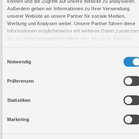
58552
können und die Zugriffe auf unsere Website zu analysieren.
Akkupack
Außerdem geben wir Informationen zu Ihrer Verwendung
AP 18-30
unserer Website an unsere Partner für soziale Medien,
P
58554
Werbung und Analysen weiter. Unsere Partner führen diese
Akkupack
Informationen möglicherweise mit weiteren Daten zusammen
AP 18-40
die Sie ihnen bereitgestellt haben oder die sie im Rahmen
P
58558
Ihrer Nutzung der Dienste gesammelt haben.
Akkupack
Einwilligungsauswahl
ProVolt
Notwendig
APPV 18-
60
58559
Akkupack
Präferenzen
ProVolt
APPV 18-
80
Statistiken
passende Ladegeräte:
58561
Ladegerät
LG 18-05
Marketing
II
58548
Ladegerät
LG 18-23