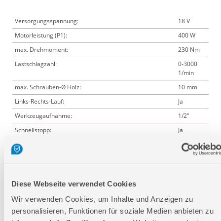
Versorgungsspannung:
18 V
Motorleistung (P1):
400 W
max. Drehmoment:
230 Nm
Lastschlagzahl:
0-3000
1/min
max. Schrauben-Ø Holz:
10 mm
Links-Rechts-Lauf:
Ja
Werkzeugaufnahme:
1/2"
Schnellstopp:
Ja
Spindelarretierung:
Ja
Gürtelhalter:
Ja
LED Arbeitslicht:
Ja
Diese Webseite verwendet Cookies
passende Akkus:
58550
Akkupack
Wir verwenden Cookies, um Inhalte und Anzeigen zu
AP 18-20
personalisieren, Funktionen für soziale Medien anbieten zu
P