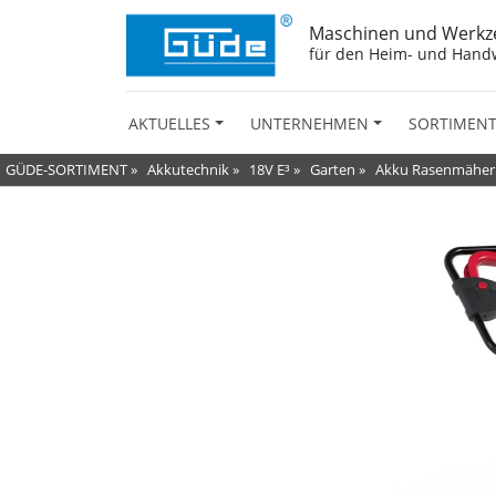
Maschinen und Werkz
für den Heim- und Hand
AKTUELLES
UNTERNEHMEN
SORTIMEN
GÜDE-SORTIMENT
»
Akkutechnik
»
18V E³
»
Garten
»
Akku Rasenmäher