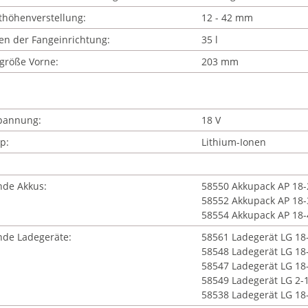
thöhenverstellung:
12 - 42 mm
n der Fangeinrichtung:
35 l
größe Vorne:
203 mm
pannung:
18 V
p:
Lithium-Ionen
nde Akkus:
58550 Akkupack AP 18-
58552 Akkupack AP 18-
58554 Akkupack AP 18-
nde Ladegeräte:
58561 Ladegerät LG 18-
58548 Ladegerät LG 18
58547 Ladegerät LG 18
58549 Ladegerät LG 2-
58538 Ladegerät LG 18