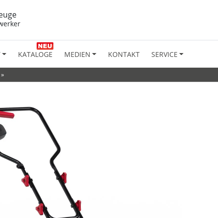
euge
werker
T
KATALOGE
MEDIEN
KONTAKT
SERVICE
»