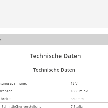
e
Technische Daten
Technische Daten
rgungsspannung:
18 V
drehzahl:
1000 min-1
tbreite:
380 mm
r Schnitthöhenverstellung:
7 Stufig