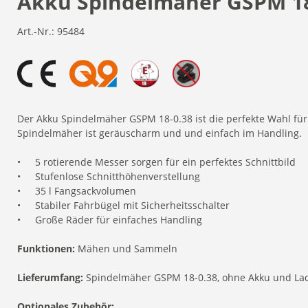
Akku Spindelmäher GSPM 18
Art.-Nr.:
95484
Der Akku Spindelmäher GSPM 18-0.38 ist die perfekte Wahl für 
Spindelmäher ist geräuscharm und und einfach im Handling.
•
5 rotierende Messer sorgen für ein perfektes Schnittbild
•
Stufenlose Schnitthöhenverstellung
•
35 l Fangsackvolumen
•
Stabiler Fahrbügel mit Sicherheitsschalter
•
Große Räder für einfaches Handling
Funktionen:
Mähen und Sammeln
Lieferumfang:
Spindelmäher GSPM 18-0.38, ohne Akku und La
Optionales Zubehör: