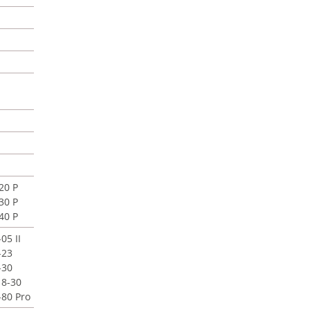
20 P
30 P
40 P
05 II
-23
-30
18-30
-80 Pro