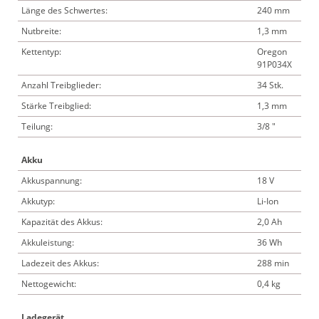
Länge des Schwertes:
240 mm
Nutbreite:
1,3 mm
Kettentyp:
Oregon
91P034X
Anzahl Treibglieder:
34 Stk.
Stärke Treibglied:
1,3 mm
Teilung:
3/8 "
Akku
Akkuspannung:
18 V
Akkutyp:
Li-Ion
Kapazität des Akkus:
2,0 Ah
Akkuleistung:
36 Wh
Ladezeit des Akkus:
288 min
Nettogewicht:
0,4 kg
Ladegerät