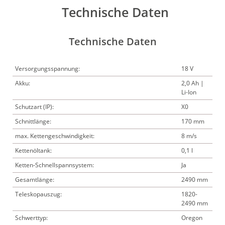
Technische Daten
Technische Daten
Versorgungsspannung:
18 V
Akku:
2,0 Ah |
Li-Ion
Schutzart (IP):
X0
Schnittlänge:
170 mm
max. Kettengeschwindigkeit:
8 m/s
Kettenöltank:
0,1 l
Ketten-Schnellspannsystem:
Ja
Gesamtlänge:
2490 mm
Teleskopauszug:
1820-
2490 mm
Schwerttyp:
Oregon