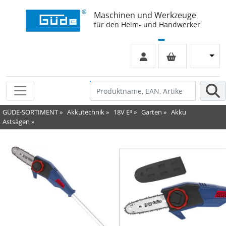
Maschinen und Werkzeuge
für den Heim- und Handwerker
GÜDE-SORTIMENT
»
Akkutechnik
»
18V E³
»
Garten
»
Akku
Astsägen
»