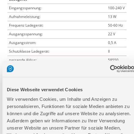
Eingangsspannung:
100-240 V
Aufnahmeleistung:
13 W
Frequenz Ladegerät:
50-60 Hz
Ausgangsspannung:
22 V
Ausgangsstrom:
0,5 A
Schutzklasse Ladegerät:
II
passende Akkus:
58550
Akkupack
AP 18-20
P
58552
Akkupack
Diese Webseite verwendet Cookies
AP 18-30
P
Wir verwenden Cookies, um Inhalte und Anzeigen zu
58554
personalisieren, Funktionen für soziale Medien anbieten zu
Akkupack
können und die Zugriffe auf unsere Website zu analysieren.
AP 18-40
P
Außerdem geben wir Informationen zu Ihrer Verwendung
58558
unserer Website an unsere Partner für soziale Medien,
Akkupack