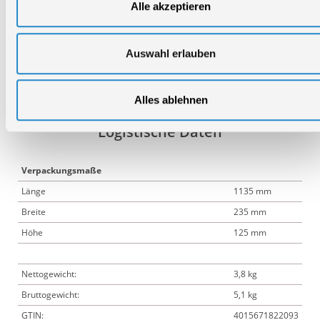
Alle akzeptieren
Pro
Länge:
2.530 mm
Auswahl erlauben
Breite:
120 mm
Höhe:
175 mm
Alles ablehnen
Logistische Daten
Verpackungsmaße
Länge
1135 mm
Breite
235 mm
Höhe
125 mm
Nettogewicht:
3,8 kg
Bruttogewicht:
5,1 kg
GTIN:
4015671822093