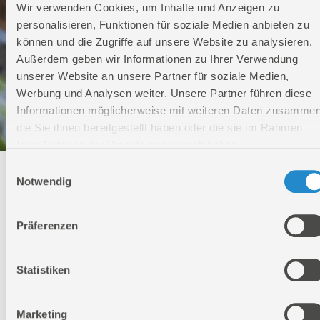
Wir verwenden Cookies, um Inhalte und Anzeigen zu
personalisieren, Funktionen für soziale Medien anbieten zu
können und die Zugriffe auf unsere Website zu analysieren.
Außerdem geben wir Informationen zu Ihrer Verwendung
unserer Website an unsere Partner für soziale Medien,
Werbung und Analysen weiter. Unsere Partner führen diese
Informationen möglicherweise mit weiteren Daten zusammen
die Sie ihnen bereitgestellt haben oder die sie im Rahmen
Ihrer Nutzung der Dienste gesammelt haben.
Einwilligungsauswahl
Technischer Service
Notwendig
Bei Fragen rund um unsere Produkte und Anwendungen
Präferenzen
Montag - Freitag
09:00 - 17:00
Samstag
Statistiken
Geschlossen
Telefon: +49 (0)7904-700360
Telefax: +49 (0)7904-70051999
Marketing