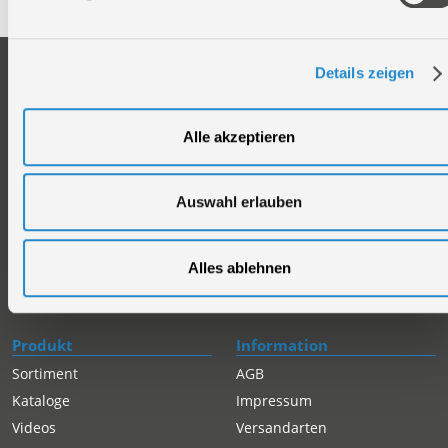
Unternehmen
Service
Details zeigen
Firmengeschichte
Ersatzteil Online-Shop
Über uns
Reparaturauftrag/Reklamation
Alle akzeptieren
Werksverkauf
Servicepartner-International
Händlersuche
Rückgabe gekaufter Artikel
Auswahl erlauben
Servicepartner-International
Autorisierter Internetpartner
Karriere
Alles ablehnen
Offene Stellen
Produkt
Information
Sortiment
AGB
Kataloge
Impressum
Videos
Versandarten