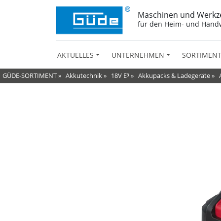
Maschinen und Werkz
für den Heim- und Hand
AKTUELLES
UNTERNEHMEN
SORTIMEN
GÜDE-SORTIMENT
»
Akkutechnik
»
18V E³
»
Akkupacks & Ladegeräte
»