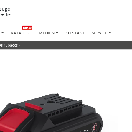
euge
werker
T
KATALOGE
MEDIEN
KONTAKT
SERVICE
Akkupacks
»