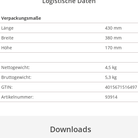
Logistische Daten
Verpackungsmaße
Länge
430 mm
Breite
380 mm
Höhe
170 mm
Nettogewicht:
4,5 kg
Bruttogewicht:
5,3 kg
GTIN:
4015671516497
Artikelnummer:
93914
Downloads