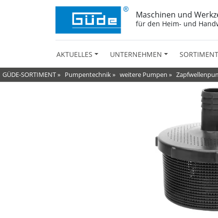
Maschinen und Werkz
für den Heim- und Hand
AKTUELLES
UNTERNEHMEN
SORTIMEN
GÜDE-SORTIMENT
»
Pumpentechnik
»
weitere Pumpen
»
Zapfwellenp