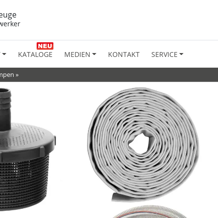
euge
werker
T
KATALOGE
MEDIEN
KONTAKT
SERVICE
umpen
»