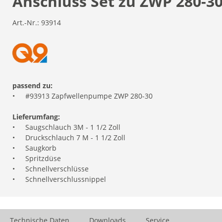
Anschluss Set zu ZWP 280-3
Art.-Nr.:
93914
passend zu:
•
#93913 Zapfwellenpumpe ZWP 280-30
Lieferumfang:
•
Saugschlauch 3M - 1 1/2 Zoll
•
Druckschlauch 7 M - 1 1/2 Zoll
•
Saugkorb
•
Spritzdüse
•
Schnellverschlüsse
•
Schnellverschlussnippel
Technische Daten
Downloads
Service