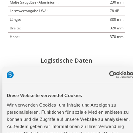
Maße Saugdüse (Aluminium):
230 mm
Lärmwertangabe LWA:
78 dB
Länge:
380 mm
Breite:
320 mm
Höhe:
370 mm
Logistische Daten
Verpackungsmaße
Länge
305 mm
Breite
305 mm
Diese Webseite verwendet Cookies
Höhe
380 mm
Wir verwenden Cookies, um Inhalte und Anzeigen zu
personalisieren, Funktionen für soziale Medien anbieten zu
können und die Zugriffe auf unsere Website zu analysieren.
Nettogewicht:
3,4 kg
Außerdem geben wir Informationen zu Ihrer Verwendung
Bruttogewicht:
4,2 kg