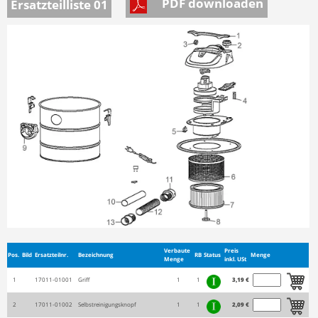
PDF downloaden
Ersatzteilliste 01
Verbaute
Preis
Pos.
Bild
Ersatzteilnr.
Bezeichnung
RB
Status
Menge
Menge
inkl. USt
1
17011-01001
Griff
1
1
3,19 €
2
17011-01002
Selbstreinigungsknopf
1
1
2,09 €