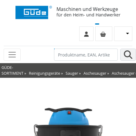
Maschinen und Werkzeuge
für den Heim- und Handwerker
GÜDE-
SORTIMENT
»
Reinigungsgeräte
»
Sauger
»
Aschesauger
»
Aschesauger