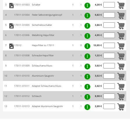
3
17011-01003
Schalter
1
1
4,30 €
4
17011-01004
Feder Selbstreinigungsknopf
1
1
0,82 €
5
17011-01005
Sicherheitsschalter
1
1
3,86 €
6
17011-01006
Metallring Hepa Filter
1
1
4,95 €
7
17012
Hepa Filter zu 17011
1
0
13,95 €
8
17011-01008
Schraube Hepa Filter
1
1
1,32 €
9
17011-01009
Schlauchanschluss
1
1
3,02 €
10
17011-01010
Aluminium-Saugrohr
1
1
3,52 €
11
17011-01011
Adapter Schlauchanschluss
1
1
2,42 €
12
17011-01012
Schlauch
1
1
8,98 €
13
17011-01013
Adapter Aluminium-Saugrohr
1
1
2,09 €