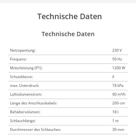
Technische Daten
Technische Daten
Netzspannung:
230 V
Frequenz:
50 Hz
Motorleistung (P1):
1200 W
Schutzklasse:
II
max. Unterdruck:
18 kPa
Luftvolumenstrom:
90 m³/h
Länge des Anschlusskabels:
200 cm
Behältervolumen:
18 l
Schlauchlänge:
1 m
Durchmesser des Schlauches:
30 mm