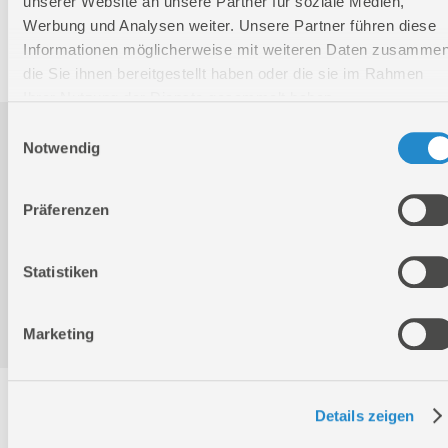
unserer Website an unsere Partner für soziale Medien,
GTIN:
4015671210050
Werbung und Analysen weiter. Unsere Partner führen diese
Artikelnummer:
17011
Informationen möglicherweise mit weiteren Daten zusammen
die Sie ihnen bereitgestellt haben oder die sie im Rahmen
Ihrer Nutzung der Dienste gesammelt haben.
Einwilligungsauswahl
Downloads
Notwendig
Präferenzen
Produktinformation
Statistiken
Bedienungsanleitung / Warn-und Sicherheitshinweise
Marketing
Service
Details zeigen