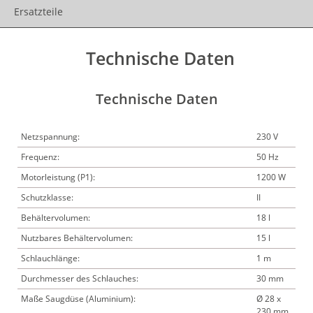
Ersatzteile
Technische Daten
Technische Daten
Netzspannung:
230 V
Frequenz:
50 Hz
Motorleistung (P1):
1200 W
Schutzklasse:
II
Behältervolumen:
18 l
Nutzbares Behältervolumen:
15 l
Schlauchlänge:
1 m
Durchmesser des Schlauches:
30 mm
Maße Saugdüse (Aluminium):
Ø 28 x
230 mm