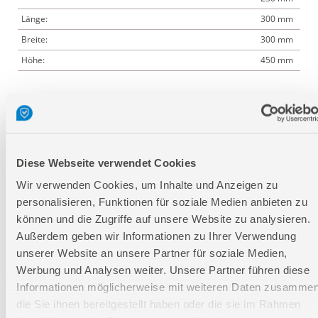
Länge:
300 mm
Breite:
300 mm
Höhe:
450 mm
Logistische Daten
Verpackungsmaße
Diese Webseite verwendet Cookies
Länge
310 mm
Wir verwenden Cookies, um Inhalte und Anzeigen zu
Breite
310 mm
personalisieren, Funktionen für soziale Medien anbieten zu
Höhe
400 mm
können und die Zugriffe auf unsere Website zu analysieren.
Außerdem geben wir Informationen zu Ihrer Verwendung
unserer Website an unsere Partner für soziale Medien,
Nettogewicht:
3,3 kg
Werbung und Analysen weiter. Unsere Partner führen diese
Bruttogewicht:
4,1 kg
Informationen möglicherweise mit weiteren Daten zusammen
GTIN:
4015671268501
die Sie ihnen bereitgestellt haben oder die sie im Rahmen