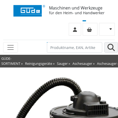
Maschinen und Werkzeuge
für den Heim- und Handwerker
GÜDE-
SORTIMENT
»
Reinigungsgeräte
»
Sauger
»
Aschesauger
»
Aschesauger