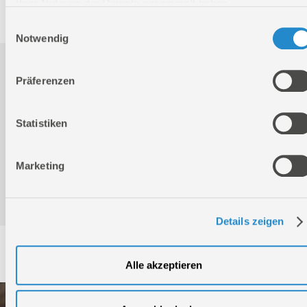
Artikelnummer:
16737
Ihrer Nutzung der Dienste gesammelt haben.
Einwilligungsauswahl
Notwendig
Downloads
Präferenzen
Produktinformation
Statistiken
Marketing
Bedienungsanleitung / Warn-und Sicherheitshinweise
Details zeigen
Service
Alle akzeptieren