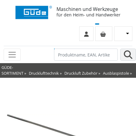
Maschinen und Werkzeuge
für den Heim- und Handwerker
GÜDE-
SORTIMENT
»
Drucklufttechnik
»
Druckluft Zubehör
»
Ausblaspistole
»