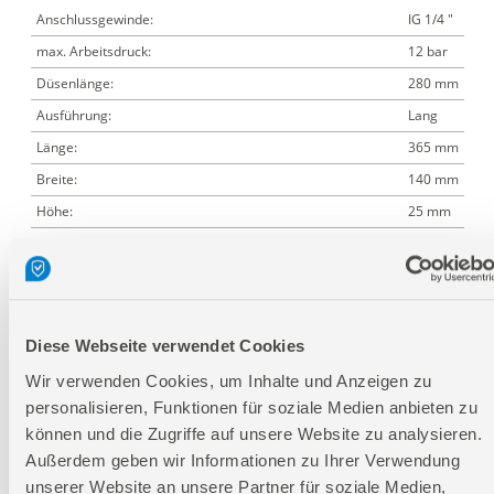
Anschlussgewinde:
IG 1/4 "
max. Arbeitsdruck:
12 bar
Düsenlänge:
280 mm
Ausführung:
Lang
Länge:
365 mm
Breite:
140 mm
Höhe:
25 mm
Logistische Daten
Diese Webseite verwendet Cookies
Verpackungsmaße
Wir verwenden Cookies, um Inhalte und Anzeigen zu
Länge
205 mm
personalisieren, Funktionen für soziale Medien anbieten zu
Breite
100 mm
können und die Zugriffe auf unsere Website zu analysieren.
Höhe
22 mm
Außerdem geben wir Informationen zu Ihrer Verwendung
unserer Website an unsere Partner für soziale Medien,