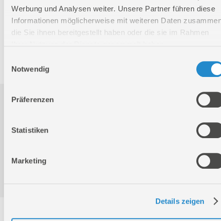
Werbung und Analysen weiter. Unsere Partner führen diese
Nettogewicht:
0,19 kg
Informationen möglicherweise mit weiteren Daten zusammen
Bruttogewicht:
0,25 kg
die Sie ihnen bereitgestellt haben oder die sie im Rahmen
GTIN:
4015671028129
Ihrer Nutzung der Dienste gesammelt haben.
Artikelnummer:
02812
Einwilligungsauswahl
Notwendig
Präferenzen
Downloads
Statistiken
Produktinformation
Marketing
Konformitätserklärung
Details zeigen
Service