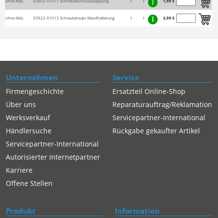
ohne Abb.
93902-01011
Schnellverschlusskupplung
1
1
1,99 €
ohne Abb.
93922-01013
Schraubensatz Wandhalterung
1
1
2,99 €
Unternehmen
Service
Firmengeschichte
Ersatzteil Online-Shop
Über uns
Reparaturauftrag/Reklamation
Werksverkauf
Servicepartner-International
Händlersuche
Rückgabe gekaufter Artikel
Servicepartner-International
Autorisierter Internetpartner
Karriere
Offene Stellen
Produkt
Information