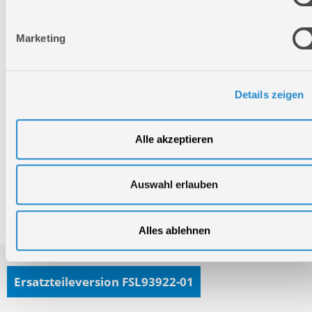
Technischer Service
Marketing
Bei Fragen rund um unsere Produkte und Anwendungen
Montag - Freitag
09:00 - 17:00
Details zeigen
Samstag
Geschlossen
Telefon: +49 (0)7904-700360
Alle akzeptieren
Telefax: +49 (0)7904-70051999
Auswahl erlauben
Ersatzteile- und Zubehör-Shop
Alles ablehnen
Ersatzteileversion FSL93922-01