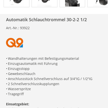
Automatik Schlauchtrommel 30-2-2 1/2
Art.-Nr.:
93922
•
Wandhalterungen mit Befestigungsmaterial
•
Einzugsautomatik mit Führung
•
Einzugsstopp
•
Gewebeschlauch
•
Anschlussstück Schnellverschluss auf 3/4“IG / 1/2“IG
•
2 Schnellverschlusskupplungen
•
Wasserspritze
•
Tragegriff
Einsatzgebiet: