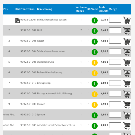
Verbaute
Preis
Pos.
Bild
Ersatzteilnr.
Bezeichnung
RB
Status
Menge
Menge
inkl. USt
1
93902-02001
Schlauchanschluss aussen
1
1
2,20 €
2
93922-01002
Griff
2
1
3,49 €
3
93902-01005
Raster
1
1
1,92 €
4
93902-01004
Schlauchanschluss Innen
1
1
2,20 €
5
93922-01005
Wandhalterung
1
1
4,95 €
6
93922-01006
Bolzen Wandhalterung
1
1
2,99 €
7
93902-01013
Einzugsstop
1
1
2,09 €
8
93922-01008
Einzugsautomatik inkl. Führung
1
1
4,95 €
9
93922-01009
Riemen
1
1
4,99 €
ohne Abb.
93902-01010
Spritze
1
1
3,86 €
ohne Abb.
93902-01009
Anschlussstück Schnellverschluss
1
1
2,09 €