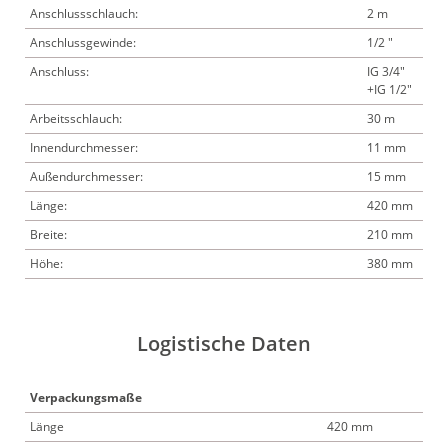
Anschlussschlauch:
2 m
Anschlussgewinde:
1/2 "
Anschluss:
IG 3/4"
+IG 1/2"
Arbeitsschlauch:
30 m
Innendurchmesser:
11 mm
Außendurchmesser:
15 mm
Länge:
420 mm
Breite:
210 mm
Höhe:
380 mm
Logistische Daten
Verpackungsmaße
Länge
420 mm