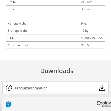
Breite
210 mm
Höhe
380 mm
Nettogewicht:
9 kg
Bruttogewicht:
10 kg
GTIN:
4015671512222
Artikelnummer:
93922
Downloads
Produktinformation
Bedienungsanleitung / Warn-und Sicherheitshinweise