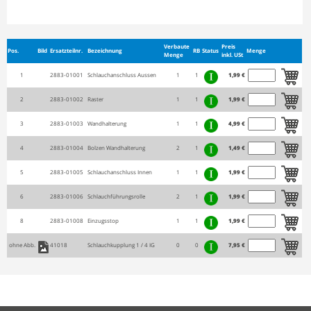
Verbaute
Preis
Pos.
Bild
Ersatzteilnr.
Bezeichnung
RB
Status
Menge
Menge
inkl. USt
1
2883-01001
Schlauchanschluss Aussen
1
1
1,99 €
2
2883-01002
Raster
1
1
1,99 €
3
2883-01003
Wandhalterung
1
1
4,99 €
4
2883-01004
Bolzen Wandhalterung
2
1
1,49 €
5
2883-01005
Schlauchanschluss Innen
1
1
1,99 €
6
2883-01006
Schlauchführungsrolle
2
1
1,99 €
8
2883-01008
Einzugsstop
1
1
1,99 €
ohne Abb.
41018
Schlauchkupplung 1 / 4 IG
0
0
7,95 €