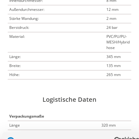
Innendurchmesser:
8 mm
Außendurchmesser:
12 mm
Stärke Wandung:
2 mm
Berstdruck:
24 bar
Material:
PVC/PU/PU-
MESH/Hybrid
hose
Länge:
345 mm
Breite:
135 mm
Höhe:
265 mm
Logistische Daten
Verpackungsmaße
Länge
320 mm
Breite
270 mm