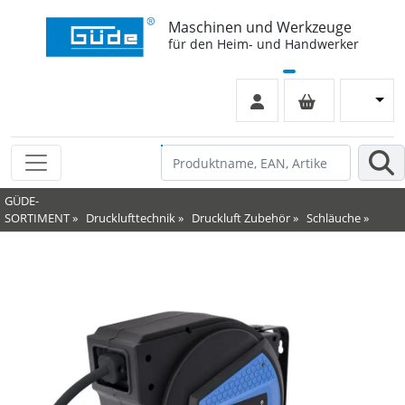
Maschinen und Werkzeuge
für den Heim- und Handwerker
GÜDE-
SORTIMENT
»
Drucklufttechnik
»
Druckluft Zubehör
»
Schläuche
»