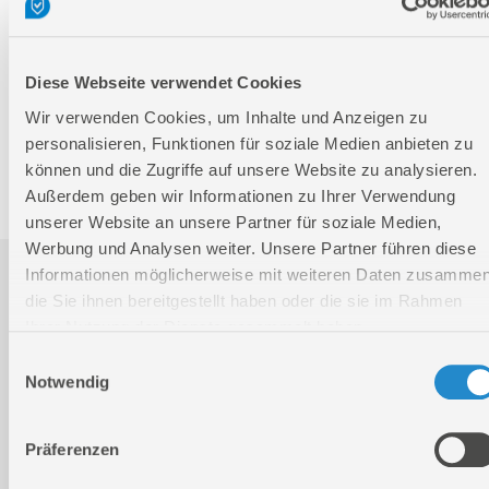
Höhe
170 mm
Nettogewicht:
3,1 kg
Diese Webseite verwendet Cookies
Bruttogewicht:
3,4 kg
Wir verwenden Cookies, um Inhalte und Anzeigen zu
GTIN:
4015671322302
personalisieren, Funktionen für soziale Medien anbieten zu
können und die Zugriffe auf unsere Website zu analysieren.
Artikelnummer:
02883
Außerdem geben wir Informationen zu Ihrer Verwendung
unserer Website an unsere Partner für soziale Medien,
Werbung und Analysen weiter. Unsere Partner führen diese
Informationen möglicherweise mit weiteren Daten zusammen
Downloads
die Sie ihnen bereitgestellt haben oder die sie im Rahmen
Ihrer Nutzung der Dienste gesammelt haben.
Einwilligungsauswahl
Produktinformation
Notwendig
Bedienungsanleitung / Warn-und Sicherheitshinweise
Präferenzen