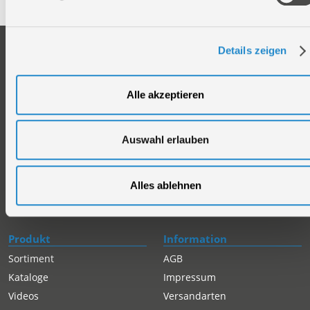
Unternehmen
Service
Details zeigen
Firmengeschichte
Ersatzteil Online-Shop
Über uns
Reparaturauftrag/Reklamation
Alle akzeptieren
Werksverkauf
Servicepartner-International
Händlersuche
Rückgabe gekaufter Artikel
Auswahl erlauben
Servicepartner-International
Autorisierter Internetpartner
Karriere
Alles ablehnen
Offene Stellen
Produkt
Information
Sortiment
AGB
Kataloge
Impressum
Videos
Versandarten