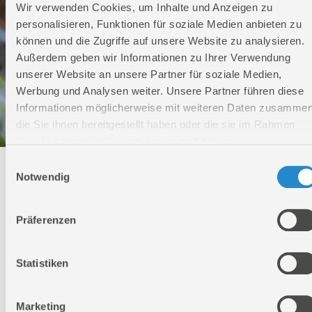
Wir verwenden Cookies, um Inhalte und Anzeigen zu
personalisieren, Funktionen für soziale Medien anbieten zu
können und die Zugriffe auf unsere Website zu analysieren.
Außerdem geben wir Informationen zu Ihrer Verwendung
unserer Website an unsere Partner für soziale Medien,
Werbung und Analysen weiter. Unsere Partner führen diese
Informationen möglicherweise mit weiteren Daten zusammen
die Sie ihnen bereitgestellt haben oder die sie im Rahmen
Ihrer Nutzung der Dienste gesammelt haben.
Einwilligungsauswahl
Technischer Service
Notwendig
Bei Fragen rund um unsere Produkte und Anwendungen
Präferenzen
Montag - Freitag
09:00 - 17:00
Samstag
Statistiken
Geschlossen
Telefon: +49 (0)7904-700360
Telefax: +49 (0)7904-70051999
Marketing